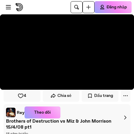
Đi đến trình phát
Đi đến nội dung chính
Đăng nhập
4
Chia sẻ
Dấu trang
Theo dõi
Rey
Brothers of Destruction vs Miz & John Morrison
15/4/08 pt1