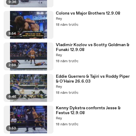
9:36
Colons vs Major Brothers 12.9.08
Rey
18 năm trước
8:54
Vladimir Kozlov vs Scotty Goldman &
Funaki 12.9.08
Rey
18 năm trước
2:59
Eddie Guerrero & Tajiri vs Roddy Piper
& O'Haire 26.6.03
Rey
18 năm trước
6:46
Kenny Dykstra confornts Jesse &
Festus 12.9.08
Rey
18 năm trước
3:53