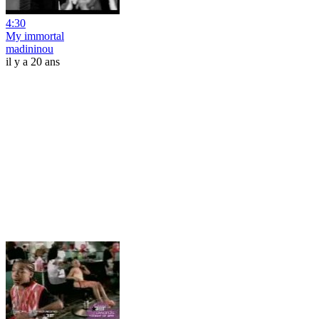
4:30
My immortal
madininou
il y a 20 ans