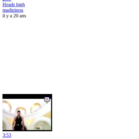
Heads high
madininou
il y a 20 ans
3:53