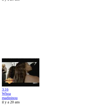
3:16
Whoa
madininou
il y a 20 ans