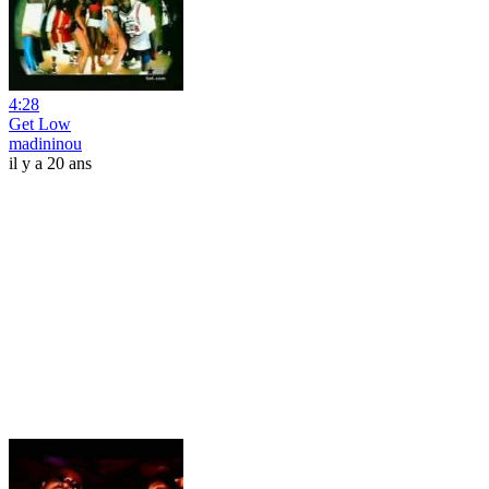
4:28
Get Low
madininou
il y a 20 ans