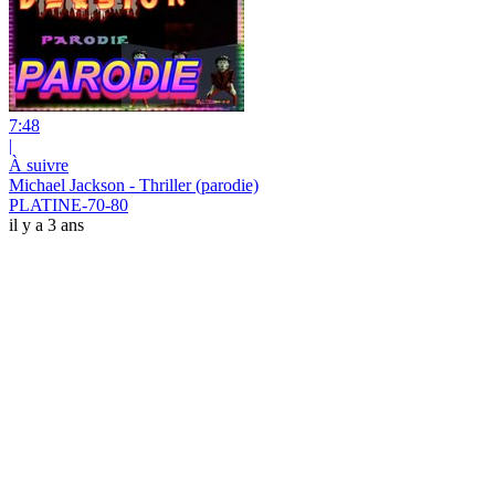
7:48
|
À suivre
Michael Jackson - Thriller (parodie)
PLATINE-70-80
il y a 3 ans