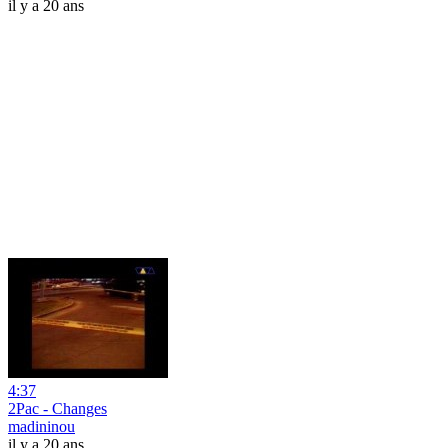
il y a 20 ans
4:37
2Pac - Changes
madininou
il y a 20 ans