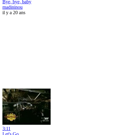
Bye, bye, baby
madininou
il y a 20 ans
3:11
Let's Go