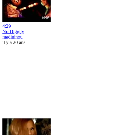
4:29
No Diggity
madininou
il y a 20 ans