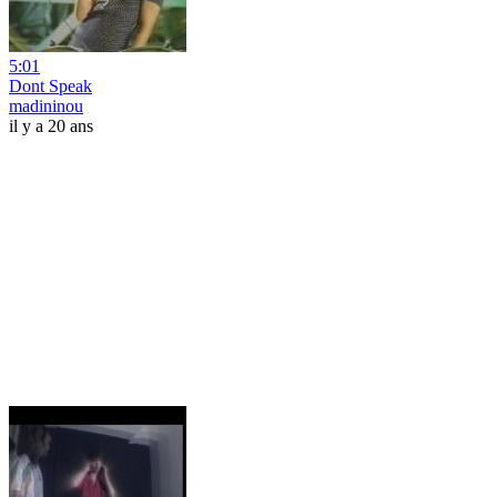
5:01
Dont Speak
madininou
il y a 20 ans