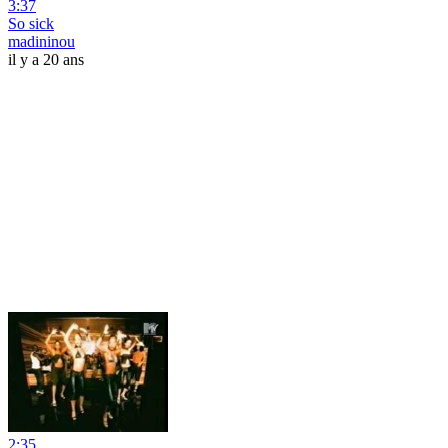
3:37
So sick
madininou
il y a 20 ans
2:35