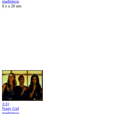
madininou
il y a 20 ans
3:31
Nasty Girl
madininou