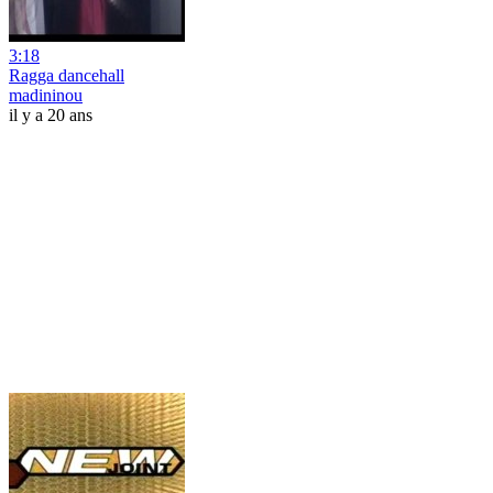
3:18
Ragga dancehall
madininou
il y a 20 ans