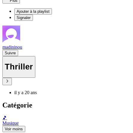
Plus
Ajouter à la playlist
Signaler
madininou
Suivre
Thriller
il y a 20 ans
Catégorie
🎵
Musique
Voir moins