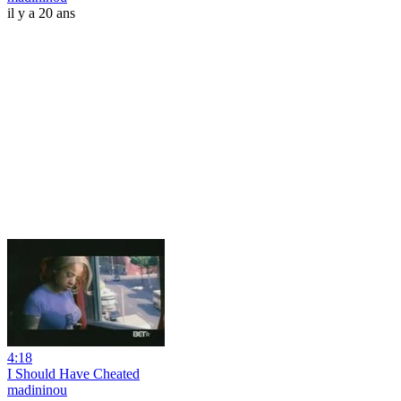
il y a 20 ans
4:18
I Should Have Cheated
madininou