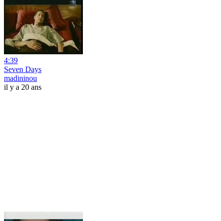
4:39
Seven Days
madininou
il y a 20 ans