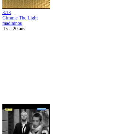
3:13
Gimmie The Light
madininou
il y a 20 ans