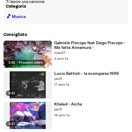
Ti lascio una canzone
Categoria
🎵
Musica
Consigliato
Gabriele Piscopo feat Daigo Piscopo -
Me fatte Annamurà -
loasi57
5 anni fa
3:42
|
Prossimi video
Lucio Battisti - la scomparsa 1998
jax31
17 anni fa
9:51
Khaled - Aicha
jax31
18 anni fa
3:47