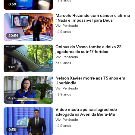
há 9 anos
0:59
Marcelo Rezende com câncer e afirma
“Nada é impossível para Deus"
Vivi Penteado
há 9 anos
20:54
Ônibus do Vasco tomba e deixa 22
jogadores do sub-17 feridos
Vivi Penteado
há 9 anos
1:01
Nelson Xavier morre aos 75 anos em
Uberlândia
Vivi Penteado
há 9 anos
4:24
Vídeo mostra policial agredindo
advogada na Avenida Beira-Ma
Vivi Penteado
há 9 anos
0:58