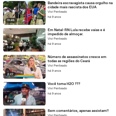
Bandeira escravagista causa orgulho na
cidade mais rascista dos EUA
Vivi Penteado
há 9 anos
11:49
Em Natal-RN Lula recebe vaias e é
impedido de almoçar.
Vivi Penteado
há 9 anos
1:24
Número de assassinatos cresce em
todas as regiões do Ceará
Vivi Penteado
há 9 anos
2:27
Você toma H2O ???
Vivi Penteado
há 9 anos
2:21
Sem comentários, apenas assistam!!
Vivi Penteado