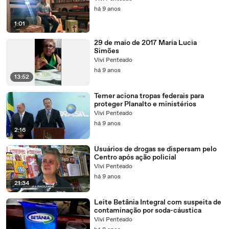
há 9 anos
1:01
29 de maio de 2017 Maria Lucia
Simões
Vivi Penteado
há 9 anos
13:52
Temer aciona tropas federais para
proteger Planalto e ministérios
Vivi Penteado
há 9 anos
2:16
Usuários de drogas se dispersam pelo
Centro após ação policial
Vivi Penteado
há 9 anos
21:34
Leite Betânia Integral com suspeita de
contaminação por soda-cáustica
Vivi Penteado