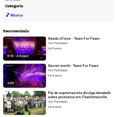
há 18 anos
Categoria
🎵
Música
Recomendado
Seeds of love - Tears For Fears
Vivi Penteado
há 9 anos
6:16
|
A Seguir
Secret world - Tears For Fears
Vivi Penteado
há 9 anos
4:50
Pai de supremacista divulga desabafo
sobre protestos em Charlottesville
Vivi Penteado
há 9 anos
2:55