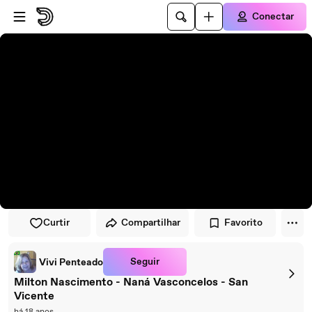
Pular para o player
Ir para o conteúdo principal
Conectar
Curtir
Compartilhar
Favorito
Seguir
Vivi Penteado
Milton Nascimento - Naná Vasconcelos - San
Vicente