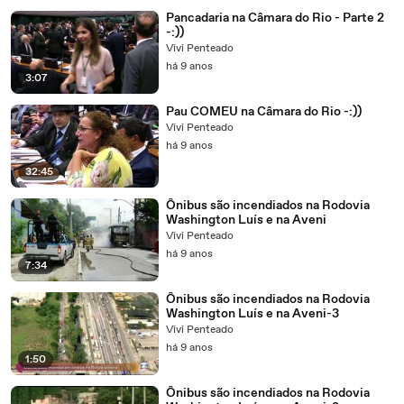
Pancadaria na Câmara do Rio - Parte 2
-:))
Vivi Penteado
há 9 anos
3:07
Pau COMEU na Câmara do Rio -:))
Vivi Penteado
há 9 anos
32:45
Ônibus são incendiados na Rodovia
Washington Luís e na Aveni
Vivi Penteado
há 9 anos
7:34
Ônibus são incendiados na Rodovia
Washington Luís e na Aveni-3
Vivi Penteado
há 9 anos
1:50
Ônibus são incendiados na Rodovia