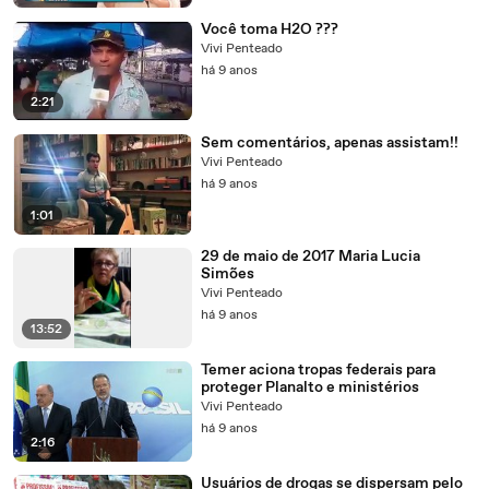
Você toma H2O ???
Vivi Penteado
há 9 anos
2:21
Sem comentários, apenas assistam!!
Vivi Penteado
há 9 anos
1:01
29 de maio de 2017 Maria Lucia
Simões
Vivi Penteado
há 9 anos
13:52
Temer aciona tropas federais para
proteger Planalto e ministérios
Vivi Penteado
há 9 anos
2:16
Usuários de drogas se dispersam pelo