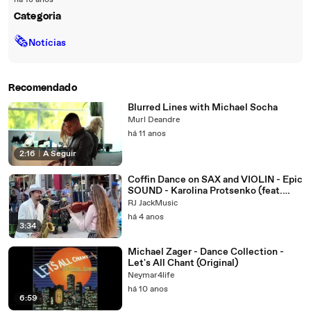
há 18 anos
Categoria
🗞
Notícias
Recomendado
Blurred Lines with Michael Socha
Murl Deandre
há 11 anos
2:16
|
A Seguir
Coffin Dance on SAX and VIOLIN - Epic
SOUND - Karolina Protsenko (feat.
Daniele Vitale)
RJ JackMusic
há 4 anos
3:34
Michael Zager - Dance Collection -
Let's All Chant (Original)
Neymar4life
há 10 anos
6:59