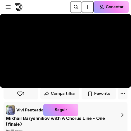
Pular para o player
Ir para o conteúdo principal
Conectar
1
Compartilhar
Favorito
Seguir
Vivi Penteado
Mikhail Baryshnikov with A Chorus Line - One
(finale)