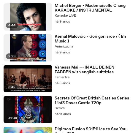
Michel Berger - Mademoiselle Chang
KARAOKE / INSTRUMENTAL
Karaoke LIVE
há 9 anos
4:44
Kemal Malovcic - Gori gori srce / ( Bn
Music )
Animizacija
há 9 anos
2:29
Vanessa Mai ---IN ALL DEINEN
FARBEN with english subtitles
Fehlerfrei
há 5 anos
3:42
Secrets Of Great British Castles Series
1 1of5 Dover Castle 720p
Series
há 11 anos
41:38
Digimon Fusion S01E11 Ice to See You