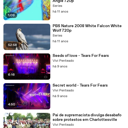
Angie 720p
Series
há 11 anos
1:09
PBS Nature 2008 White Falcon White
Wolf 720p
Series
há 11 anos
52:58
Seeds of love - Tears For Fears
Vivi Penteado
há 9 anos
6:16
Secret world - Tears For Fears
Vivi Penteado
há 9 anos
4:50
Pai de supremacista divulga desabafo
sobre protestos em Charlottesville
Vivi Penteado