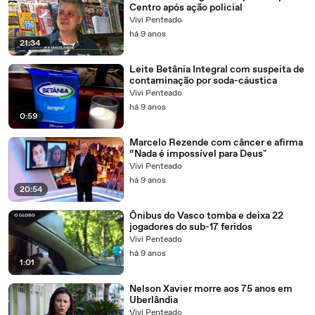
Centro após ação policial
Vivi Penteado
há 9 anos
21:34
Leite Betânia Integral com suspeita de
contaminação por soda-cáustica
Vivi Penteado
há 9 anos
0:59
Marcelo Rezende com câncer e afirma
“Nada é impossível para Deus"
Vivi Penteado
há 9 anos
20:54
Ônibus do Vasco tomba e deixa 22
jogadores do sub-17 feridos
Vivi Penteado
há 9 anos
1:01
Nelson Xavier morre aos 75 anos em
Uberlândia
Vivi Penteado