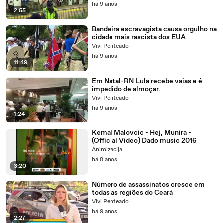
há 9 anos
2:55
Bandeira escravagista causa orgulho na
cidade mais rascista dos EUA
Vivi Penteado
há 9 anos
11:49
Em Natal-RN Lula recebe vaias e é
impedido de almoçar.
Vivi Penteado
há 9 anos
1:24
Kemal Malovcic - Hej, Munira -
(Official Video) Dado music 2016
Animizacija
há 8 anos
3:20
Número de assassinatos cresce em
todas as regiões do Ceará
Vivi Penteado
há 9 anos
2:27