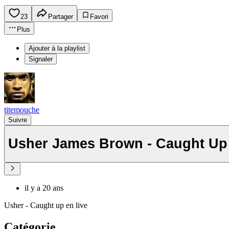
23
Partager
Favori
Plus
Ajouter à la playlist
Signaler
titemouche
Suivre
Usher James Brown - Caught Up
il y a 20 ans
Usher - Caught up en live
Catégorie