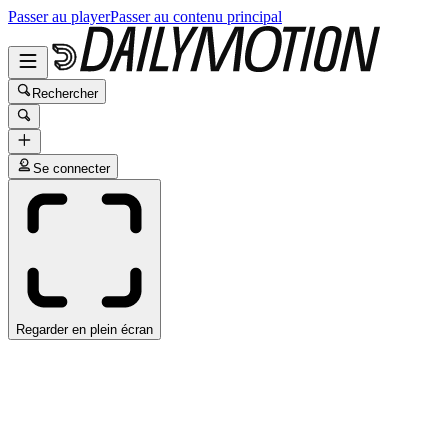
Passer au player
Passer au contenu principal
Rechercher
Se connecter
Regarder en plein écran