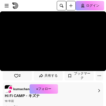
プレイヤーにスキップ
メインコンテンツにスキップ
ログイン
ブックマー
2
共有する
ク
+フォロー
kumachan
Hi Fi CAMP - キズナ
18 年前