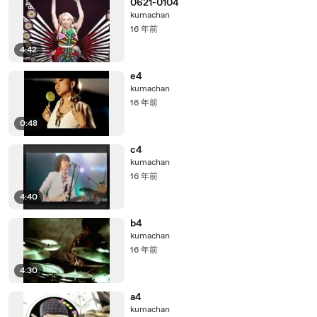
0621-0104
kumachan
16 年前
4:42
e4
kumachan
16 年前
0:48
c4
kumachan
16 年前
4:40
b4
kumachan
16 年前
4:30
a4
kumachan