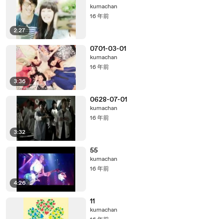
kumachan
16 年前
2:27
0701-03-01
kumachan
16 年前
3:36
0628-07-01
kumachan
16 年前
3:32
55
kumachan
16 年前
4:26
11
kumachan