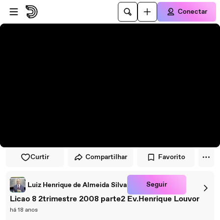
Pular para o player
Ir para o conteúdo principal
Conectar
Curtir
Compartilhar
Favorito
Seguir
Luiz Henrique de Almeida Silva
Licao 8 2trimestre 2008 parte2 Ev.Henrique Louvor
há 18 anos