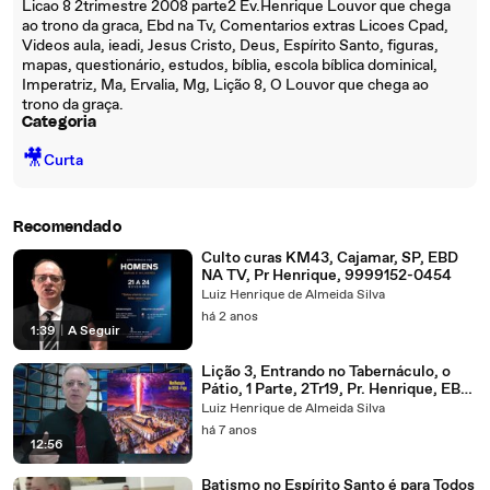
Licao 8 2trimestre 2008 parte2 Ev.Henrique Louvor que chega
ao trono da graca, Ebd na Tv, Comentarios extras Licoes Cpad,
Videos aula, ieadi, Jesus Cristo, Deus, Espírito Santo, figuras,
mapas, questionário, estudos, bíblia, escola bíblica dominical,
Imperatriz, Ma, Ervalia, Mg, Lição 8, O Louvor que chega ao
trono da graça.
Categoria
🎥
Curta
Recomendado
Culto curas KM43, Cajamar, SP, EBD
NA TV, Pr Henrique, 9999152-0454
Luiz Henrique de Almeida Silva
há 2 anos
1:39
|
A Seguir
Lição 3, Entrando no Tabernáculo, o
Pátio, 1 Parte, 2Tr19, Pr. Henrique, EBD
NA TV
Luiz Henrique de Almeida Silva
há 7 anos
12:56
Batismo no Espírito Santo é para Todos