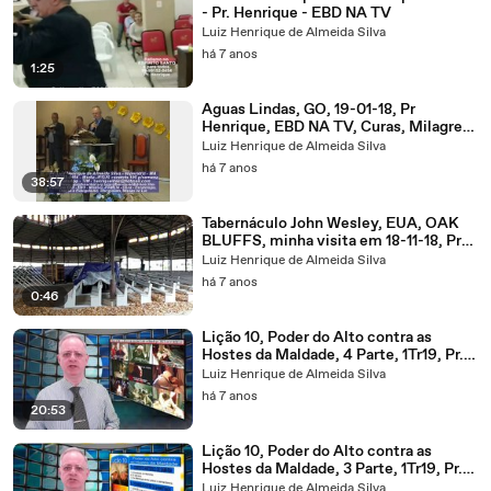
- Pr. Henrique - EBD NA TV
Luiz Henrique de Almeida Silva
há 7 anos
1:25
Aguas Lindas, GO, 19-01-18, Pr
Henrique, EBD NA TV, Curas, Milagres,
Kaytinine
Luiz Henrique de Almeida Silva
há 7 anos
38:57
Tabernáculo John Wesley, EUA, OAK
BLUFFS, minha visita em 18-11-18, Pr
Henrique, EBD NA TV
Luiz Henrique de Almeida Silva
há 7 anos
0:46
Lição 10, Poder do Alto contra as
Hostes da Maldade, 4 Parte, 1Tr19, Pr.
Henrique, EBD NA TV
Luiz Henrique de Almeida Silva
há 7 anos
20:53
Lição 10, Poder do Alto contra as
Hostes da Maldade, 3 Parte, 1Tr19, Pr.
Henrique, EBD NA TV
Luiz Henrique de Almeida Silva