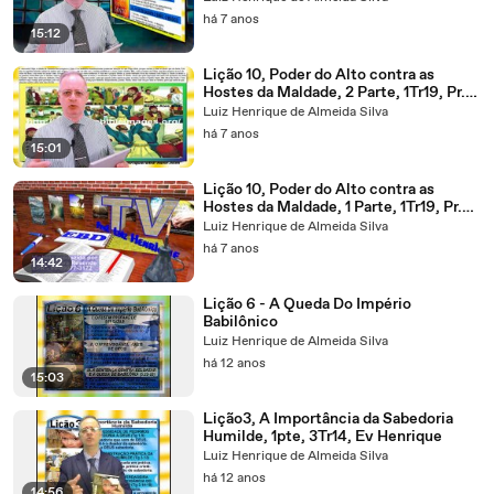
há 7 anos
15:12
Lição 10, Poder do Alto contra as
Hostes da Maldade, 2 Parte, 1Tr19, Pr.
Henrique, EBD NA TV
Luiz Henrique de Almeida Silva
há 7 anos
15:01
Lição 10, Poder do Alto contra as
Hostes da Maldade, 1 Parte, 1Tr19, Pr.
Henrique, EBD NA TV
Luiz Henrique de Almeida Silva
há 7 anos
14:42
Lição 6 - A Queda Do Império
Babilônico
Luiz Henrique de Almeida Silva
há 12 anos
15:03
Lição3, A Importância da Sabedoria
Humilde, 1pte, 3Tr14, Ev Henrique
Luiz Henrique de Almeida Silva
há 12 anos
14:56