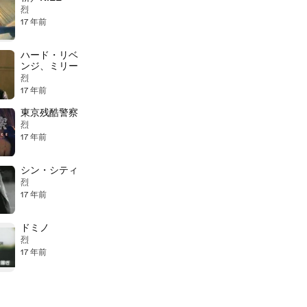
烈
17 年前
ハード・リベ
ンジ、ミリー
烈
17 年前
東京残酷警察
烈
17 年前
シン・シティ
烈
17 年前
ドミノ
烈
17 年前