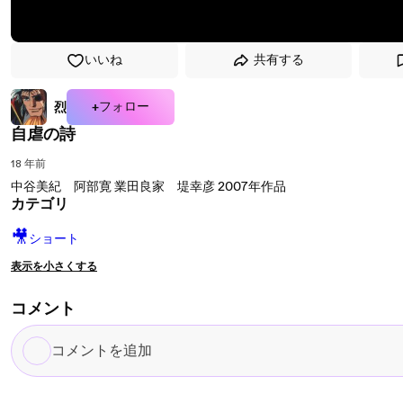
いいね
共有する
+フォロー
烈
自虐の詩
18 年前
中谷美紀 阿部寛 業田良家 堤幸彦 2007年作品
カテゴリ
🎥
ショート
表示を小さくする
コメント
コ
メ
ン