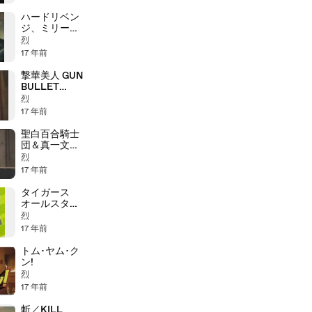
ハードリベン
ジ、ミリー
ブラッディバ
烈
トル
17 年前
撃華美人 GUN
BULLET
BEAUTY
烈
17 年前
聖白百合騎士
団＆真一文字
拳
烈
17 年前
タイガース
オールスター
名場面
烈
17 年前
トム･ヤム･ク
ン!
烈
17 年前
斬／KILL