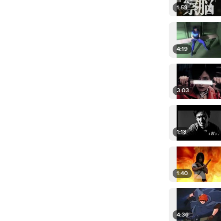
1:58
4:19
3:03
1:18
1:40
4:36