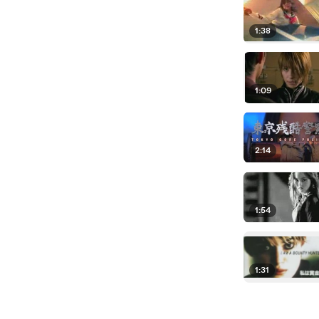
1:38
1:09
2:14
1:54
1:31