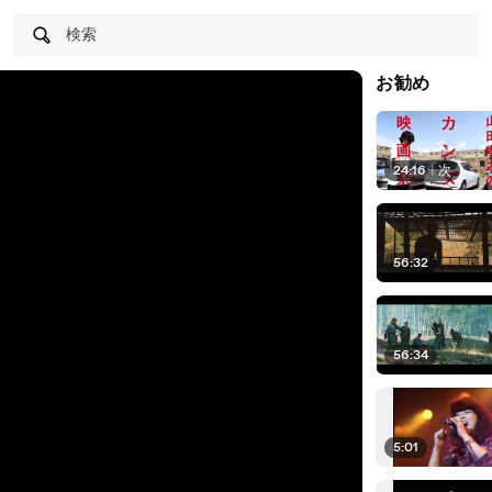
検索
お勧め
24:16
|
次
56:32
56:34
5:01