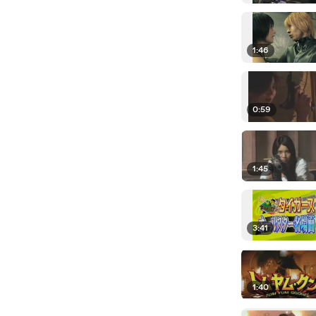
1:46
0:59
1:45
3:41
1:40