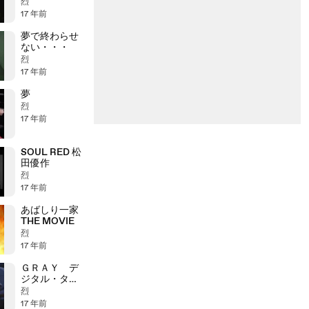
察
烈
17 年前
夢で終わらせ
ない・・・
烈
17 年前
夢
烈
17 年前
SOUL RED 松
田優作
烈
17 年前
あばしり一家
THE MOVIE
烈
17 年前
ＧＲＡＹ デ
ジタル・ター
ゲット
烈
17 年前