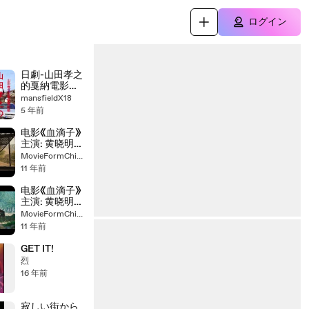
ログイン
日劇-山田孝之
的戛納電影節
07
mansfieldX18
5 年前
电影《血滴子》
主演: 黄晓明
阮经天 李宇春
MovieFormChina
井柏然 蒲巴甲
11 年前
文章part2
电影《血滴子》
主演: 黄晓明
阮经天 李宇春
MovieFormChina
井柏然 蒲巴甲
11 年前
文章part1
GET IT!
烈
16 年前
寂しい街から