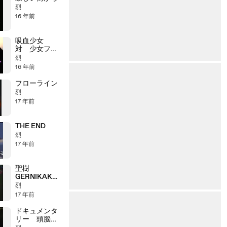
烈
16 年前
吸血少女
対 少女フラ
ンケン
烈
16 年前
フローライン
烈
17 年前
THE END
烈
17 年前
聖樹
GERNIKAKO
ARBOLA
烈
17 年前
ドキュメンタ
リー 頭脳警