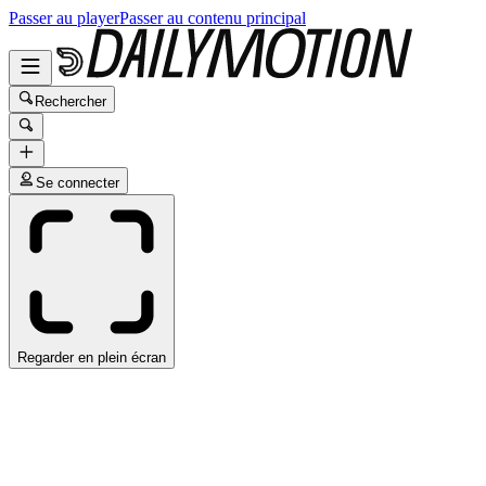
Passer au player
Passer au contenu principal
Rechercher
Se connecter
Regarder en plein écran