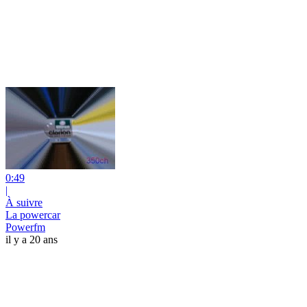
0:49
|
À suivre
La powercar
Powerfm
il y a 20 ans