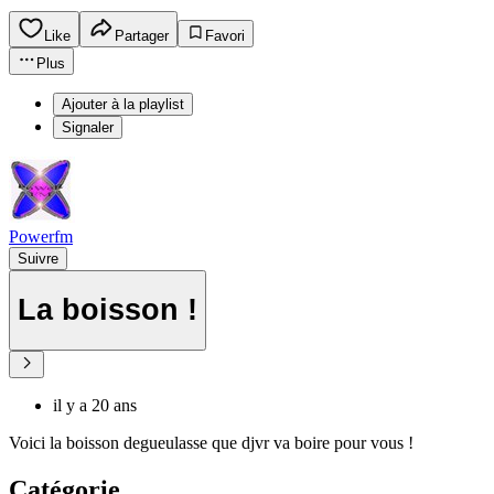
Like
Partager
Favori
Plus
Ajouter à la playlist
Signaler
Powerfm
Suivre
La boisson !
il y a 20 ans
Voici la boisson degueulasse que djvr va boire pour vous !
Catégorie