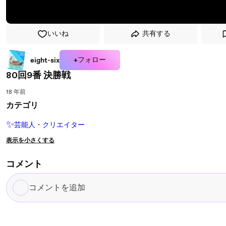
いいね
共有する
+フォロー
eight-six
80回9番 決勝戦
18 年前
カテゴリ
✨
芸能人・クリエイター
表示を小さくする
コメント
コ
メ
ン
ト