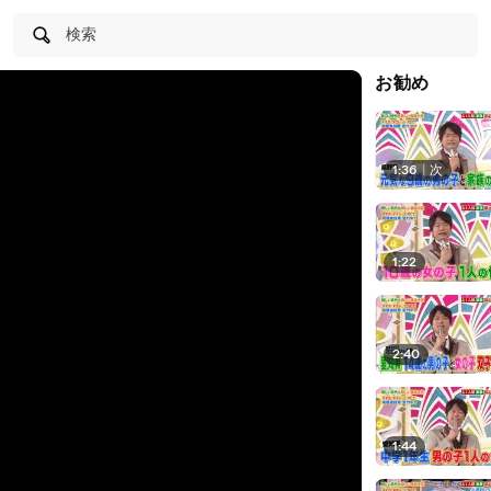
検索
お勧め
1:36
|
次
1:22
2:40
1:44