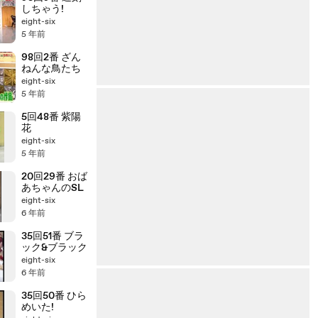
しちゃう!
eight-six
5 年前
98回2番 ざん
ねんな鳥たち
eight-six
5 年前
5回48番 紫陽
花
eight-six
5 年前
20回29番 おば
あちゃんのSL
eight-six
6 年前
35回51番 ブラ
ック&ブラック
eight-six
6 年前
35回50番 ひら
めいた!