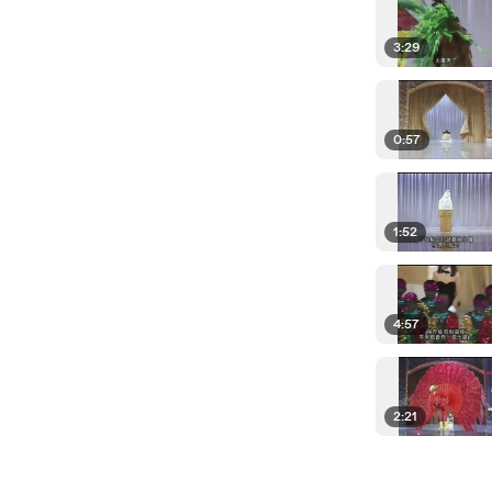
3:29
0:57
1:52
4:57
2:21