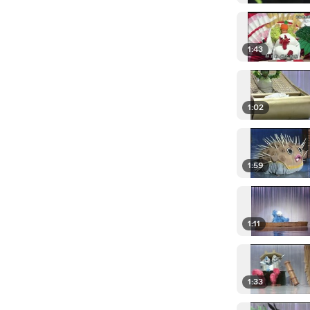
1:43
1:02
1:59
1:11
1:33