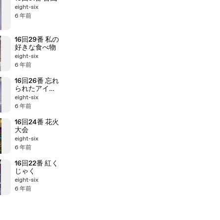
eight-six
6 年前
16回29番 私の
好きな食べ物
eight-six
6 年前
16回26番 忘れ
られたアイス
クリーム
eight-six
6 年前
16回24番 花火
大会
eight-six
6 年前
16回22番 紅く
じゃく
eight-six
6 年前