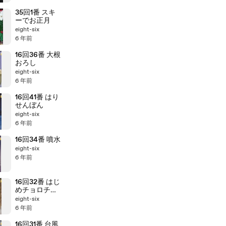
35回1番 スキ
ーでお正月
eight-six
6 年前
16回36番 大根
おろし
eight-six
6 年前
16回41番 はり
せんぼん
eight-six
6 年前
16回34番 噴水
eight-six
6 年前
16回32番 はじ
めチョロチョ
ロなかパッパ
eight-six
6 年前
16回31番 台風