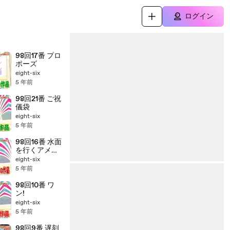
ログイン
98回17番 プロ
ポーズ
eight-six
5 年前
98回21番 ご祝
儀袋
eight-six
5 年前
98回16番 水面
を行くアメン
ボ
eight-six
5 年前
98回10番 ワ
ン!
eight-six
5 年前
98回9番 遅刻