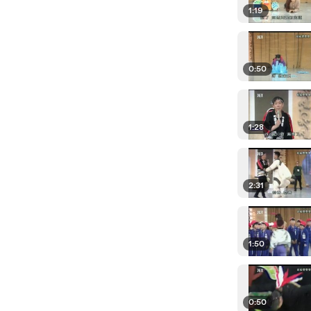
1:19
0:50
1:28
2:31
1:50
0:50