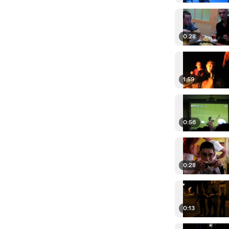
0:28
1:59
0:56
0:28
0:13