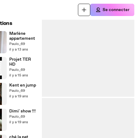
Se connecter
tions
Marlène
appartement
Paulo_69
il y a 13 ans
Projet TER
HD
Paulo_69
il y a 15 ans
Kent en jump
Paulo_69
il y a 19 ans
Dimi' show !!!
Paulo_69
il y a 19 ans
ché la pat