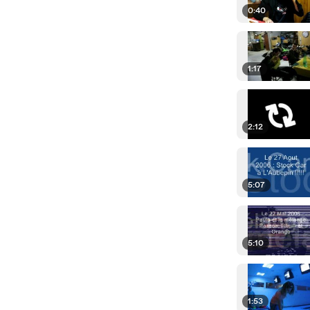
0:40
1:17
2:12
5:07
5:10
1:53