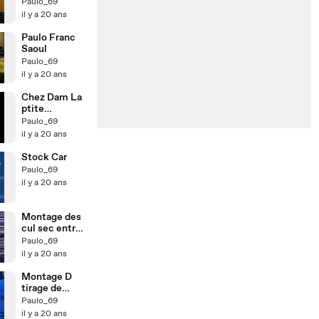
Paulo_69
il y a 20 ans
Paulo Franc
Saoul
Paulo_69
il y a 20 ans
Chez Dam La
ptite
Huguette
Paulo_69
il y a 20 ans
Stock Car
Paulo_69
il y a 20 ans
Montage des
cul sec entre
potes !!!!
Paulo_69
il y a 20 ans
Montage D
tirage de
boule de
Paulo_69
bowling
il y a 20 ans