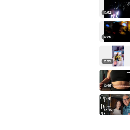
0:52
0:29
2:03
0:45
16:15