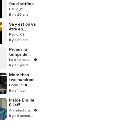
feu d'artifice
Paulo_69
il y a 20 ans
Sa y est on va
être en
demi...
Paulo_69
il y a 20 ans
Prenez le
temps de
regarder cette
Le cinéma d'Amaury
vidéo
il y a 3 jours
More than
two hundred
suspected
Local TV
deaths linked
il y a 1 jour
to weight-
loss jabs
Inside Emilie
reported to
& Jeff
regulator
Goldblum's
Architectural Digest
Playful Guest
il y a 5 semaines
House