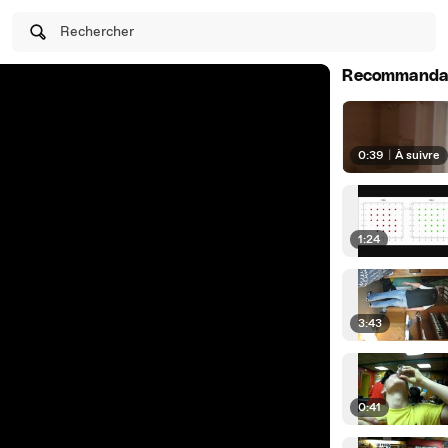
Rechercher
Recommanda
0:39
|
À suivre
1:24
3:43
0:41