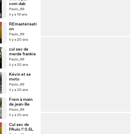
com dab
Paulo_69
il y a 19 ans
REmastérisati
on
Paulo_69
il y a 20 ans
cul sec de
merde frankie
Paulo_69
il y a 20 ans
Kévin et sa
moto
Paulo_69
il y a 20 ans
Frein à main
de jean-Be
Paulo_69
il y a 20 ans
Cul sec de
PAulo !! 0.5L