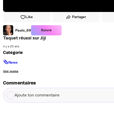
Like
Partager
Suivre
Paulo_69
Taquet réussi sur Jiji
il y a 20 ans
Catégorie
🗞
News
Voir moins
Commentaires
Ajoute
ton
commentaire