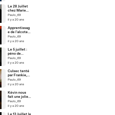
Le 28 Juillet
chez Marie
avec ...
Paulo_69
il y a 20 ans
Apprentissag
e de l'alcotest
selon Ju !
Paulo_69
il y a 20 ans
Le 5 juillet :
péno de
Zidane !
Paulo_69
il y a 20 ans
Culsec tenté
par Frankie,
non validé
Paulo_69
il y a 20 ans
Kévin nous
fait une jolie
chute
Paulo_69
il y a 20 ans
Le 13 Juillet le