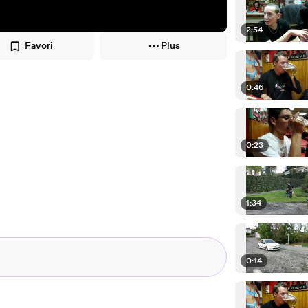
2:54
Favori
Plus
0:46
0:23
1:34
0:14