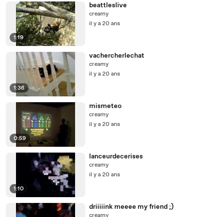
beattleslive
creamy
il y a 20 ans
1:19
vachercherlechat
creamy
il y a 20 ans
1:36
mismeteo
creamy
il y a 20 ans
0:59
lanceurdecerises
creamy
il y a 20 ans
1:10
driiiiink meeee my friend ;)
creamy