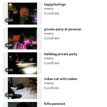
happyfeelings
creamy
il y a 20 ans
0:30
private party at penacan
creamy
il y a 20 ans
0:31
halibbag private party
creamy
il y a 20 ans
0:33
indian cat with rubber
creamy
il y a 20 ans
0:59
fofie paranoid