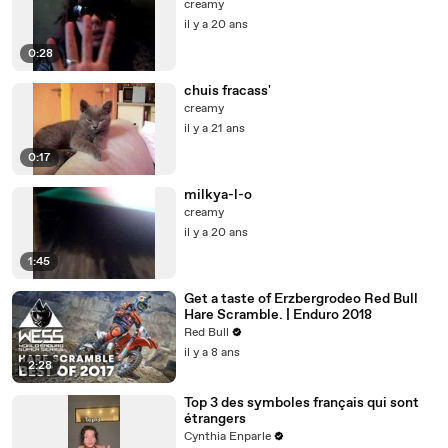
creamy
il y a 20 ans
0:28
chuis fracass'
creamy
il y a 21 ans
0:17
milkya-l-o
creamy
il y a 20 ans
1:45
Get a taste of Erzbergrodeo Red Bull
Hare Scramble. | Enduro 2018
Red Bull
il y a 8 ans
2:28
Top 3 des symboles français qui sont
étrangers
Cynthia Enparle