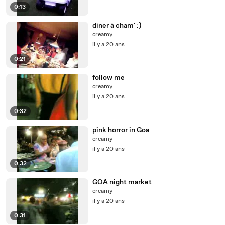
0:13
diner à cham' :)
creamy
il y a 20 ans
0:21
follow me
creamy
il y a 20 ans
0:32
pink horror in Goa
creamy
il y a 20 ans
0:32
GOA night market
creamy
il y a 20 ans
0:31