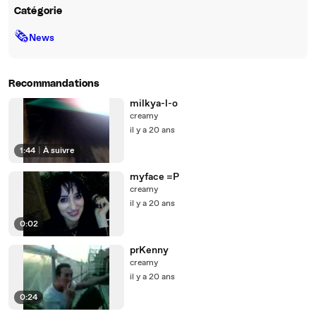
Catégorie
🗞
News
Recommandations
milkya-l-o
creamy
il y a 20 ans
1:44
|
À suivre
myface =P
creamy
il y a 20 ans
0:02
prKenny
creamy
il y a 20 ans
0:24