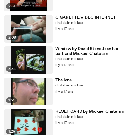
2:51
CIGARETTE VIDEO INTERNET
chatelain mickael
il y a 17 ans
2:08
Window by David Stone Jean luc
bertrand Mickael Chatelain
chatelain mickael
il y a 17 ans
3:54
The lane
chatelain mickael
il y a 17 ans
1:51
RESET CARD by Mickael Chatelain
chatelain mickael
il y a 17 ans
1:25