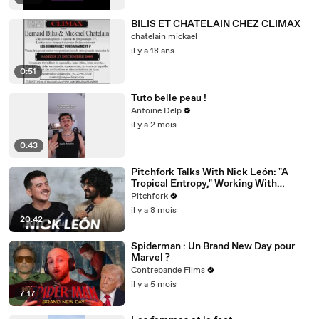
BILIS ET CHATELAIN CHEZ CLIMAX
chatelain mickael
il y a 18 ans
0:51
Tuto belle peau !
Antoine Delp
il y a 2 mois
0:43
Pitchfork Talks With Nick León: "A
Tropical Entropy," Working With
Rosalía & Going Solo
Pitchfork
il y a 8 mois
20:42
Spiderman : Un Brand New Day pour
Marvel ?
Contrebande Films
il y a 5 mois
7:17