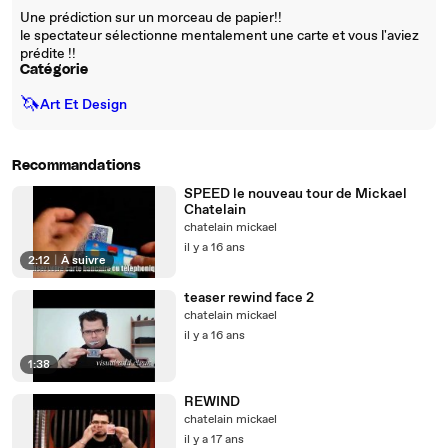
Une prédiction sur un morceau de papier!!
le spectateur sélectionne mentalement une carte et vous l'aviez
prédite !!
Catégorie
🦄
Art Et Design
Recommandations
SPEED le nouveau tour de Mickael
Chatelain
chatelain mickael
il y a 16 ans
2:12
|
À suivre
teaser rewind face 2
chatelain mickael
il y a 16 ans
1:38
REWIND
chatelain mickael
il y a 17 ans