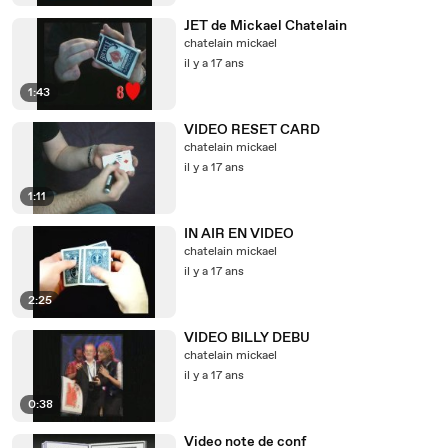
JET de Mickael Chatelain
chatelain mickael
il y a 17 ans
1:43
VIDEO RESET CARD
chatelain mickael
il y a 17 ans
1:11
IN AIR EN VIDEO
chatelain mickael
il y a 17 ans
2:25
VIDEO BILLY DEBU
chatelain mickael
il y a 17 ans
0:38
Video note de conf