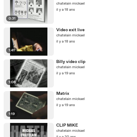
chatelain mickael
il y a 18 ans
0:31
Video exit live
chatelain mickael
il y a 18 ans
1:41
Billy video clip
chatelain mickael
il y a 19 ans
1:06
Matrix
chatelain mickael
il y a 19 ans
1:19
CLIP MIKE
chatelain mickael