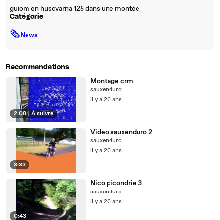
guiom en husqvarna 125 dans une montée
Catégorie
🗞
News
Recommandations
Montage crm
sauxenduro
il y a 20 ans
2:08
|
À suivre
Video sauxenduro 2
sauxenduro
il y a 20 ans
3:33
Nico picondrie 3
sauxenduro
il y a 20 ans
0:43