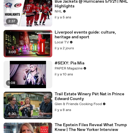
Bue Jackets @ Hurricanes 5/1/21 | NHL
Highlights
NHL
il y a 5 ans
2:37
Liverpool events guide: culture,
heritage and sport
Local TV
il y a 2 jours
3:00
#SEXY: Pia Mia
PAPER Magazine
il y a 10 ans
1:08
Trail Estate Winery Pét Nat in Prince
Edward County
Glen & Friends Cooking Food
il y a 8 ans
6:30
The Epstein Files Reveal What Trump
Knew | The New Yorker Interview