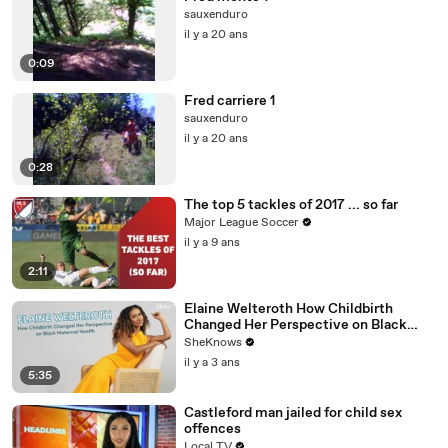
sauxenduro
il y a 20 ans
0:09
Fred carriere 1
sauxenduro
il y a 20 ans
0:28
The top 5 tackles of 2017 ... so far
Major League Soccer
il y a 9 ans
2:11
Elaine Welteroth How Childbirth
Changed Her Perspective on Black
Maternal Health
SheKnows
il y a 3 ans
5:35
Castleford man jailed for child sex
offences
Local TV