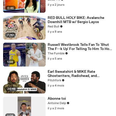
il y a 2 jours
0:45
RED BULL HOLY BIKE: Avalanche
Downhill MTB w/ Sergio Layos
Red Bull
il y a 8 ans
7:30
Russell Westbrook Tells Fan To 'Shut
The F--k Up' For Telling To Him To How
To Play Better
The Fumble
il y a 5 ans
1:58
Earl Sweatshirt & MIKE Rate
Ghostwriters, Radiohead, and
Longevity
Pitchfork
il y a 4 mois
20:48
Abonne toi
Antoine Delp
il y a 2 mois