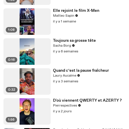
1:08
Elle rejoint le film X-Men
Matteo Sapin
il y a 1 semaine
1:08
Toujours sa grosse tête
Sacha Borg
il y a 6 semaines
0:16
Quand c’est la pause fraîcheur
Laury Aucalme
il y a 3 semaines
0:32
D'où viennent QWERTY et AZERTY ?
Pierrespectives
il y a 2 jours
1:56