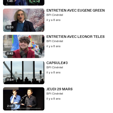
1:46
ENTRETIEN AVEC EUGENE GREEN
BPI Cinéréel
il y a 8 ans
5:03
ENTRETIEN AVEC LEONOR TELES
BPI Cinéréel
il y a 8 ans
5:43
CAPSULE#3
BPI Cinéréel
il y a 8 ans
0:54
JEUDI 29 MARS
BPI Cinéréel
il y a 8 ans
2:07