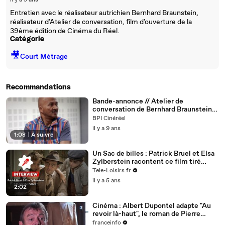
il y a 9 ans
Entretien avec le réalisateur autrichien Bernhard Braunstein,
réalisateur d'Atelier de conversation, film d'ouverture de la
39ème édition de Cinéma du Réel.
Catégorie
🎥
Court Métrage
Recommandations
Bande-annonce // Atelier de
conversation de Bernhard Braunstein
[Film d'ouverture]
BPI Cinéréel
il y a 9 ans
1:08
|
À suivre
Un Sac de billes : Patrick Bruel et Elsa
Zylberstein racontent ce film tiré
d'une histoire vraie (Interview)
Tele-Loisirs.fr
il y a 5 ans
2:02
Cinéma : Albert Dupontel adapte "Au
revoir là-haut", le roman de Pierre
Lemaître
franceinfo