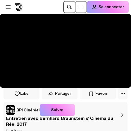
Passer au player
Passer au contenu principal
Se connecter
Like
Partager
Favori
Suivre
BPI Cinéréel
Entretien avec Bernhard Braunstein // Cinéma du
Réel 2017