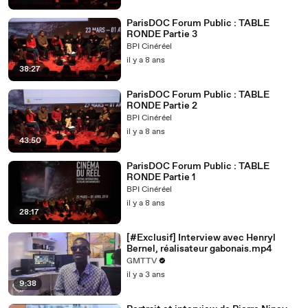
ParisDOC Forum Public : TABLE
RONDE Partie 3
BPI Cinéréel
il y a 8 ans
38:27
ParisDOC Forum Public : TABLE
RONDE Partie 2
BPI Cinéréel
il y a 8 ans
43:50
ParisDOC Forum Public : TABLE
RONDE Partie 1
BPI Cinéréel
il y a 8 ans
28:17
[#Exclusif] Interview avec Henryl
Bernel, réalisateur gabonais.mp4
GMTTV
il y a 3 ans
9:38