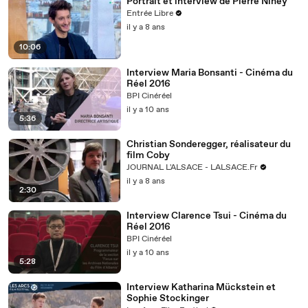
Portrait et interview de Pierre Niney
Entrée Libre
il y a 8 ans
10:06
Interview Maria Bonsanti - Cinéma du
Réel 2016
BPI Cinéréel
il y a 10 ans
5:36
Christian Sonderegger, réalisateur du
film Coby
JOURNAL L'ALSACE - LALSACE.Fr
il y a 8 ans
2:30
Interview Clarence Tsui - Cinéma du
Réel 2016
BPI Cinéréel
il y a 10 ans
5:28
Interview Katharina Mückstein et
Sophie Stockinger