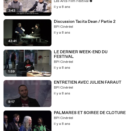
Les Arcs Film Festival
il y a 8 ans
3:43
Discussion Tacita Dean / Partie 2
BPI Cinéréel
il y a 8 ans
43:41
LE DERNIER WEEK-END DU
FESTIVAL
BPI Cinéréel
il y a 8 ans
1:59
ENTRETIEN AVEC JULIEN FARAUT
BPI Cinéréel
il y a 8 ans
9:17
PALMARES ET SOIREE DE CLOTURE
BPI Cinéréel
il y a 8 ans