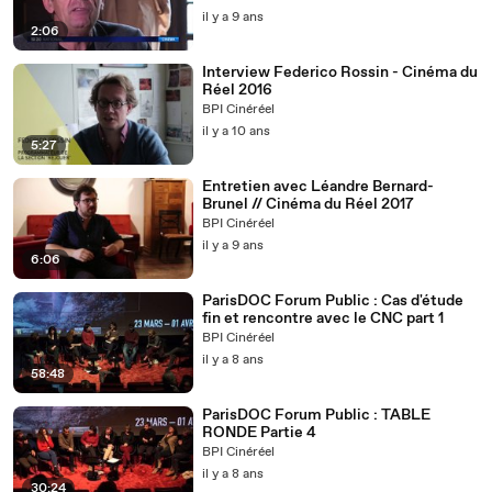
il y a 9 ans
2:06
Interview Federico Rossin - Cinéma du
Réel 2016
BPI Cinéréel
il y a 10 ans
5:27
Entretien avec Léandre Bernard-
Brunel // Cinéma du Réel 2017
BPI Cinéréel
il y a 9 ans
6:06
ParisDOC Forum Public : Cas d'étude
fin et rencontre avec le CNC part 1
BPI Cinéréel
il y a 8 ans
58:48
ParisDOC Forum Public : TABLE
RONDE Partie 4
BPI Cinéréel
il y a 8 ans
30:24