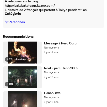
A retrouver sur le blog:
http://bakabakateam.kazeo.com/
L'histoire de 2 français qui partent à Tokyo pendant 1 an !
Catégorie
✨
Personnes
Recommandations
Message à Hero Corp.
Nana_sama
il y a 14 ans
4:26
|
À suivre
Noel - parc Ueno 2008
Nana_sama
il y a 18 ans
3:00
Hanabi iwai
Nana_sama
il y a 18 ans