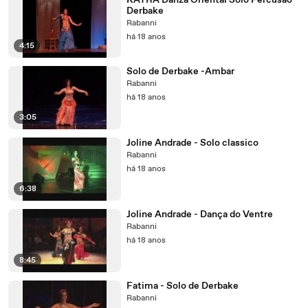
KAYRA Danza Oriental Solo Percusão
Derbake
Rabanni
há 18 anos
4:15
Solo de Derbake -Ambar
Rabanni
há 18 anos
3:05
Joline Andrade - Solo classico
Rabanni
há 18 anos
6:38
Joline Andrade - Dança do Ventre
Rabanni
há 18 anos
8:45
Fatima - Solo de Derbake
Rabanni