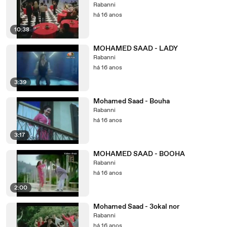
Rabanni
há 16 anos
10:38
MOHAMED SAAD - LADY
Rabanni
há 16 anos
3:39
Mohamed Saad - Bouha
Rabanni
há 16 anos
3:17
MOHAMED SAAD - BOOHA
Rabanni
há 16 anos
2:00
Mohamed Saad - 3okal nor
Rabanni
há 16 anos