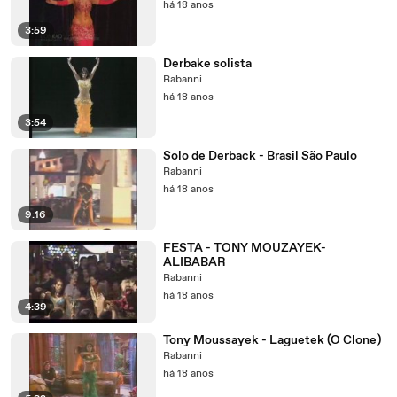
há 18 anos
3:59
Derbake solista
Rabanni
há 18 anos
3:54
Solo de Derback - Brasil São Paulo
Rabanni
há 18 anos
9:16
FESTA - TONY MOUZAYEK-
ALIBABAR
Rabanni
há 18 anos
4:39
Tony Moussayek - Laguetek (O Clone)
Rabanni
há 18 anos