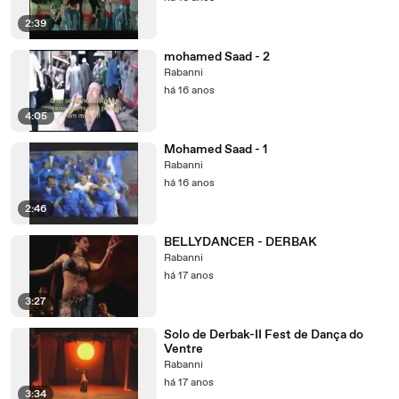
2:39
mohamed Saad - 2
Rabanni
há 16 anos
4:05
Mohamed Saad - 1
Rabanni
há 16 anos
2:46
BELLYDANCER - DERBAK
Rabanni
há 17 anos
3:27
Solo de Derbak-II Fest de Dança do
Ventre
Rabanni
há 17 anos
3:34