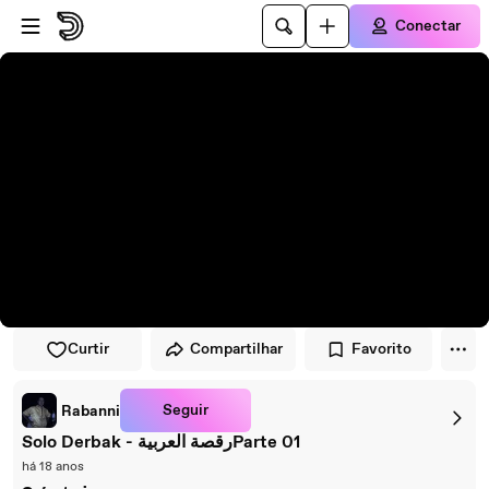
Pular para o player
Ir para o conteúdo principal
Conectar
Curtir
Compartilhar
Favorito
Seguir
Rabanni
Solo Derbak - رقصة العربيةParte 01
há 18 anos