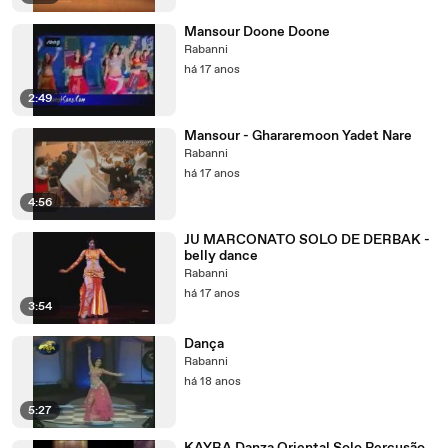
Mansour Doone Doone
Rabanni
há 17 anos
2:49
Mansour - Ghararemoon Yadet Nare
Rabanni
há 17 anos
4:56
JU MARCONATO SOLO DE DERBAK -
belly dance
Rabanni
há 17 anos
3:54
Dança
Rabanni
há 18 anos
5:27