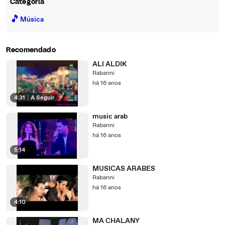
Categoria
🎵
Música
Recomendado
ALI ALDIK
Rabanni
há 16 anos
4:31
|
A Seguir
music arab
Rabanni
há 16 anos
5:14
MUSICAS ARABES
Rabanni
há 16 anos
4:10
MA CHALANY