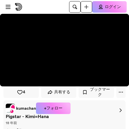
プレイヤーにスキップ
メインコンテンツにスキップ
ログイン
ブックマー
4
共有する
ク
+フォロー
kumachan
Pigstar - Kimi=Hana
18 年前