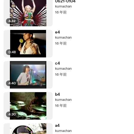
0621-0104
kumachan
16 年前
4:42
e4
kumachan
16 年前
0:48
c4
kumachan
16 年前
4:40
b4
kumachan
16 年前
4:30
a4
kumachan