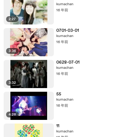
kumachan
16 年前
2:27
0701-03-01
kumachan
16 年前
3:36
0628-07-01
kumachan
16 年前
3:32
55
kumachan
16 年前
4:26
11
kumachan