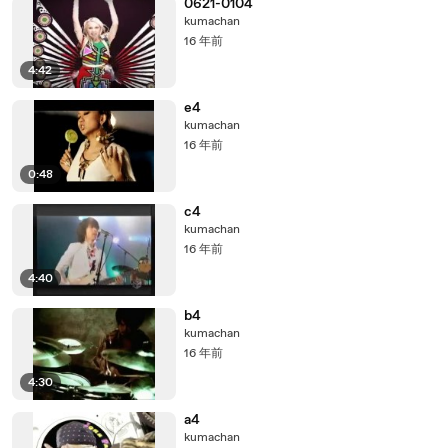
0621-0104
kumachan
16 年前
4:42
e4
kumachan
16 年前
0:48
c4
kumachan
16 年前
4:40
b4
kumachan
16 年前
4:30
a4
kumachan