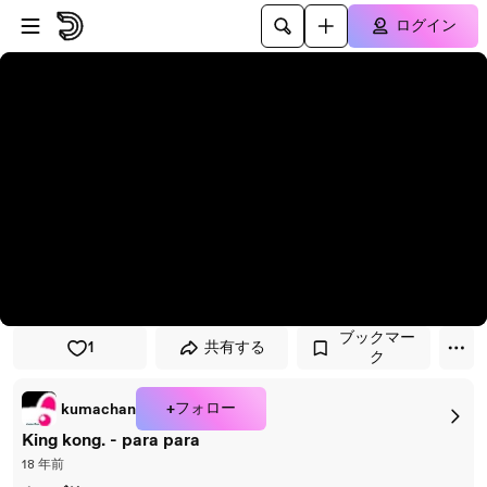
プレイヤーにスキップ
メインコンテンツにスキップ
ログイン
ブックマー
1
共有する
ク
+フォロー
kumachan
King kong. - para para
18 年前