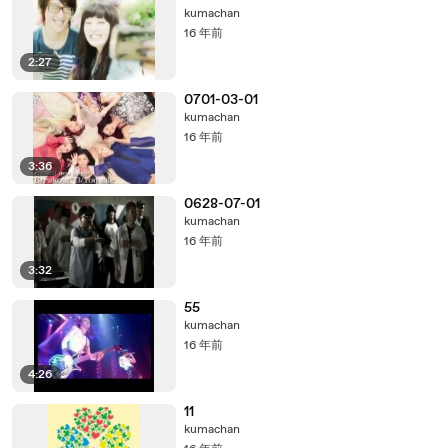
kumachan
16 年前
2:27
0701-03-01
kumachan
16 年前
3:36
0628-07-01
kumachan
16 年前
3:32
55
kumachan
16 年前
4:26
11
kumachan