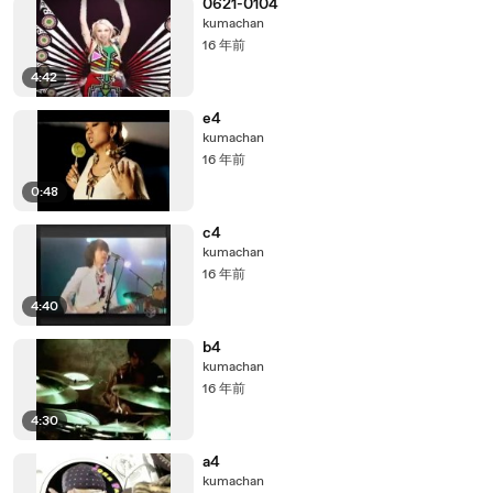
0621-0104
kumachan
16 年前
4:42
e4
kumachan
16 年前
0:48
c4
kumachan
16 年前
4:40
b4
kumachan
16 年前
4:30
a4
kumachan