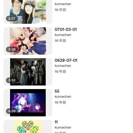
kumachan
16 年前
2:27
0701-03-01
kumachan
16 年前
3:36
0628-07-01
kumachan
16 年前
3:32
55
kumachan
16 年前
4:26
11
kumachan