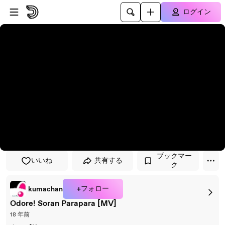
プレイヤーにスキップ
メインコンテンツにスキップ
ログイン
ブックマー
いいね
共有する
ク
+フォロー
kumachan
Odore! Soran Parapara [MV]
18 年前