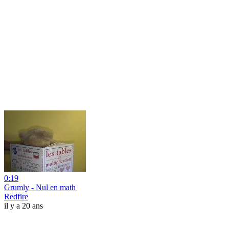
0:19
Grumly - Nul en math
Redfire
il y a 20 ans