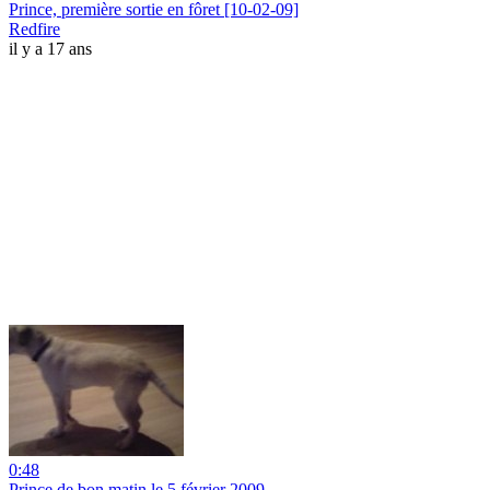
Prince, première sortie en fôret [10-02-09]
Redfire
il y a 17 ans
0:48
Prince de bon matin le 5 février 2009