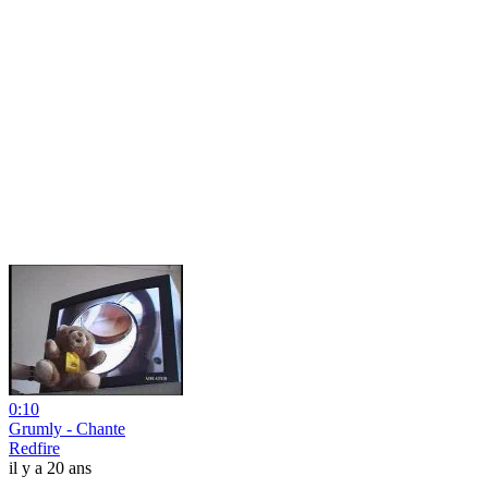
0:10
Grumly - Chante
Redfire
il y a 20 ans