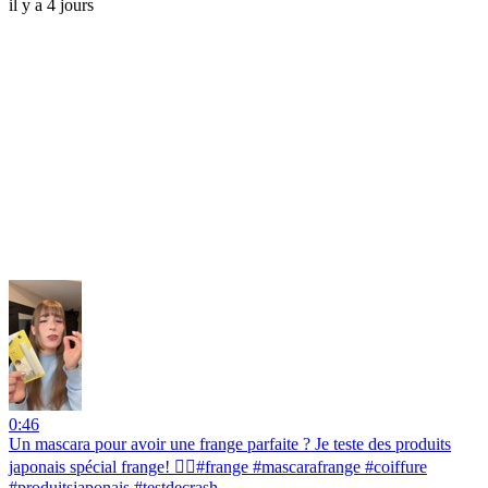
il y a 4 jours
0:46
Un mascara pour avoir une frange parfaite ? Je teste des produits
japonais spécial frange! 💇‍♀️#frange #mascarafrange #coiffure
#produitsjaponais #testdecrash