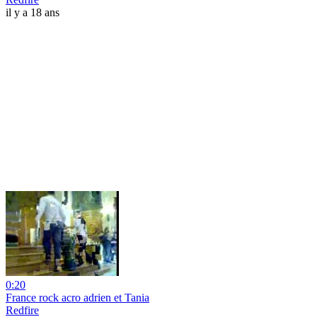
il y a 18 ans
0:20
France rock acro adrien et Tania
Redfire