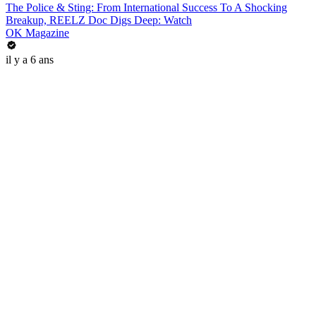
The Police & Sting: From International Success To A Shocking
Breakup, REELZ Doc Digs Deep: Watch
OK Magazine
il y a 6 ans