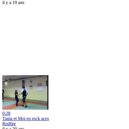
il y a 19 ans
0:28
Tania et Moi en rock acro
Redfire
il y a 20 ans