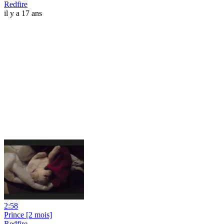
Redfire
il y a 17 ans
2:58
Prince [2 mois]
Redfire