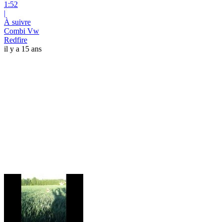
1:52
|
À suivre
Combi Vw
Redfire
il y a 15 ans