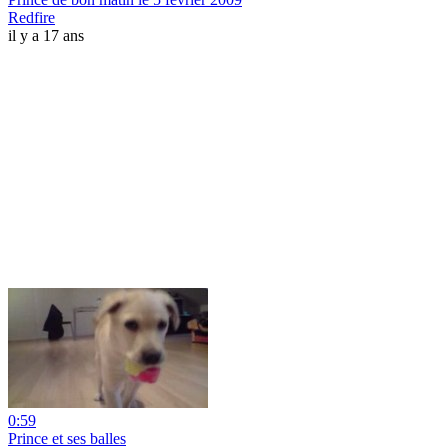
Redfire
il y a 17 ans
0:59
Prince et ses balles