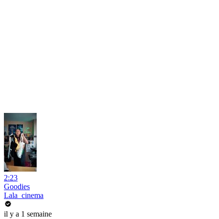
2:23
Goodies
Lala_cinema
il y a 1 semaine