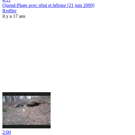
Quend-Plage avec rémi et héloise [21 juin 2009]
Redfire
il y a 17 ans
2:00