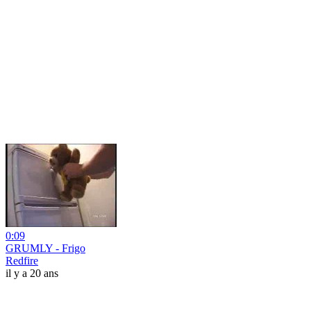
0:09
GRUMLY - Frigo
Redfire
il y a 20 ans