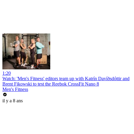
1:20
Watch: 'Men's Fitness' editors team up with Katrín Davíðsdóttir and
Brent Fikowski to test the Reebok CrossFit Nano 8
Men's Fitness
il y a 8 ans