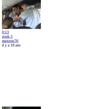
0:13
zouk 3
maxooo76
il y a 18 ans