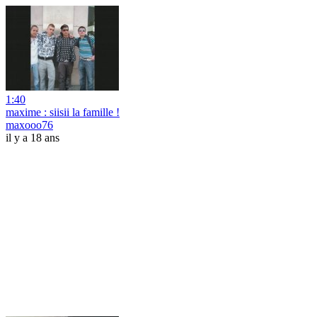
1:40
maxime : siisii la famille !
maxooo76
il y a 18 ans