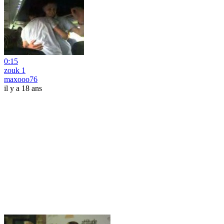
0:15
zouk 1
maxooo76
il y a 18 ans