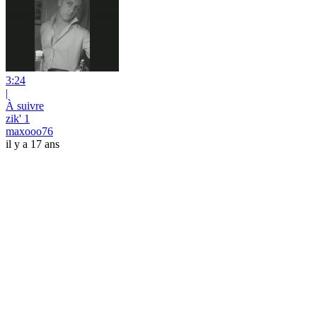
3:24
|
À suivre
zik' 1
maxooo76
il y a 17 ans