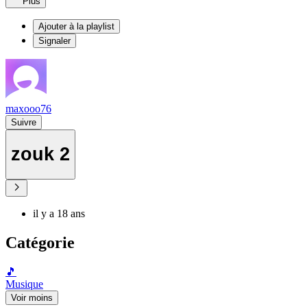
Plus
Ajouter à la playlist
Signaler
maxooo76
Suivre
zouk 2
il y a 18 ans
Catégorie
🎵
Musique
Voir moins