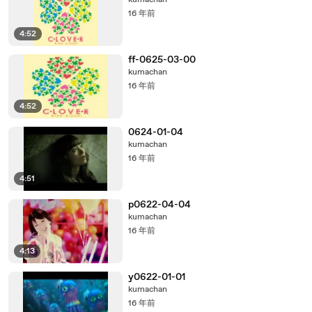
kumachan
16 年前
4:52
ff-0625-03-00
kumachan
16 年前
4:52
0624-01-04
kumachan
16 年前
4:51
p0622-04-04
kumachan
16 年前
4:13
y0622-01-01
kumachan
16 年前