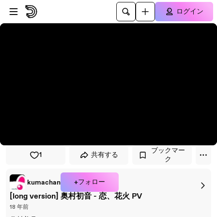
プレイヤーにスキップ
メインコンテンツにスキップ
ログイン
ブックマー
1
共有する
ク
+フォロー
kumachan
[long version] 奥村初音 - 恋、花火 PV
18 年前