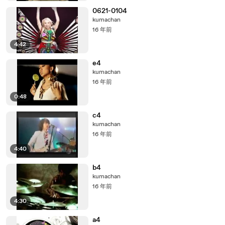
0621-0104
kumachan
16 年前
4:42
e4
kumachan
16 年前
0:48
c4
kumachan
16 年前
4:40
b4
kumachan
16 年前
4:30
a4