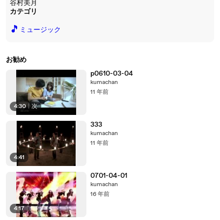
谷村美月
カテゴリ
🎵
ミュージック
お勧め
p0610-03-04
kumachan
11 年前
4:30
|
次
333
kumachan
11 年前
4:41
0701-04-01
kumachan
16 年前
4:17