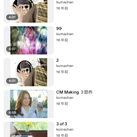
kumachan
16 年前
4:01
99
kumachan
16 年前
4:37
2
kumachan
16 年前
4:01
CM Making ３部作
kumachan
16 年前
4:59
3 of 3
kumachan
16 年前