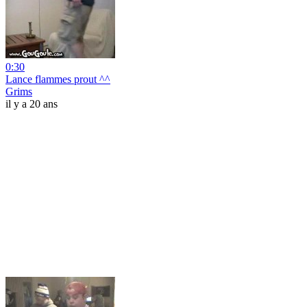
0:30
Lance flammes prout ^^
Grims
il y a 20 ans