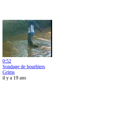
0:52
Sondage de bourbiers
Grims
il y a 19 ans