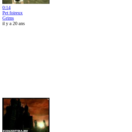
0:14
Pet foireux
Grims
il y a 20 ans