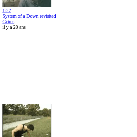
1:27
System of a Down revisited
Grims
il y a 20 ans