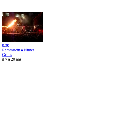
0:30
Rammstein a Nimes
Grims
il y a 20 ans