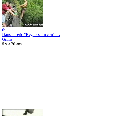
0:11
Dans la série "Régis est un con"... :
Grims
il y a 20 ans