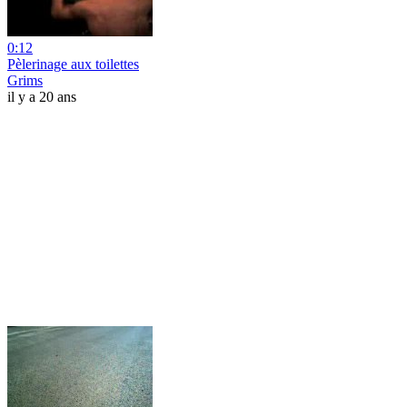
0:12
Pèlerinage aux toilettes
Grims
il y a 20 ans