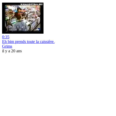
0:35
Eh bim prends toute la caissière.
Grims
il y a 20 ans