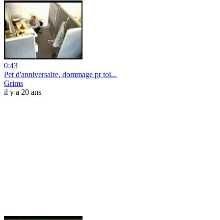
0:43
Pet d'anniversaire, dommage pr toi...
Grims
il y a 20 ans