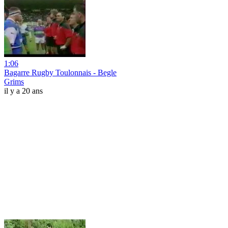
1:06
Bagarre Rugby Toulonnais - Begle
Grims
il y a 20 ans