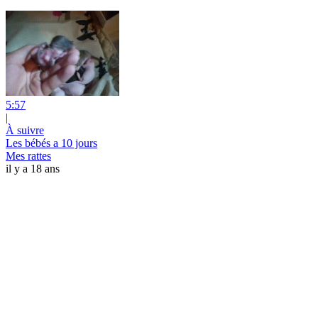
5:57
|
À suivre
Les bébés a 10 jours
Mes rattes
il y a 18 ans