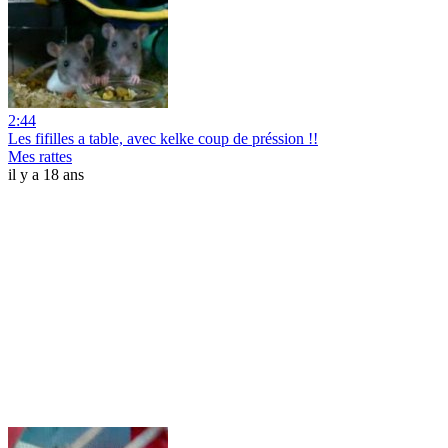
2:44
Les fifilles a table, avec kelke coup de préssion !!
Mes rattes
il y a 18 ans