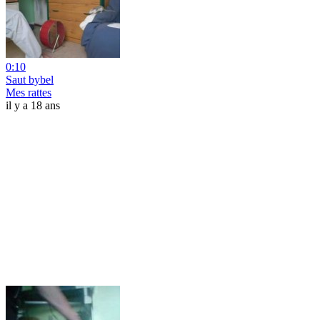
0:10
Saut bybel
Mes rattes
il y a 18 ans