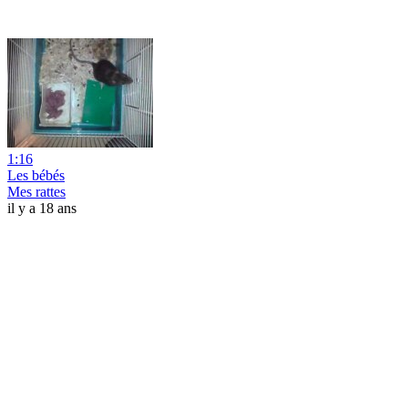
1:16
Les bébés
Mes rattes
il y a 18 ans