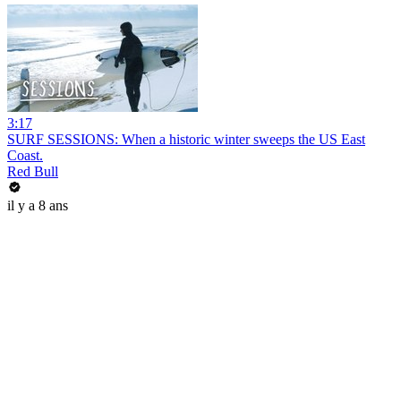
3:17
SURF SESSIONS: When a historic winter sweeps the US East
Coast.
Red Bull
il y a 8 ans