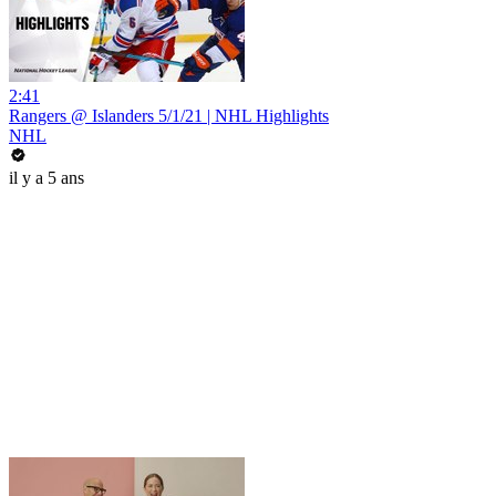
2:41
Rangers @ Islanders 5/1/21 | NHL Highlights
NHL
il y a 5 ans