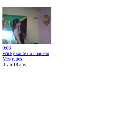
0:03
Wicky saute du chapeau
Mes rattes
il y a 18 ans