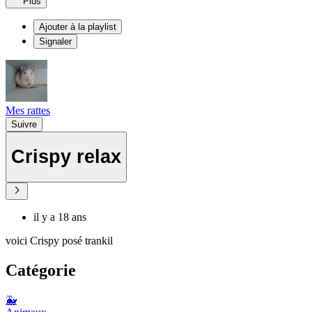
Plus
Ajouter à la playlist
Signaler
Mes rattes
Suivre
Crispy relax
il y a 18 ans
voici Crispy posé trankil
Catégorie
🐳