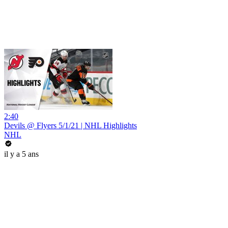
2:40
Devils @ Flyers 5/1/21 | NHL Highlights
NHL
il y a 5 ans