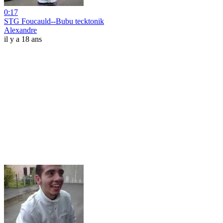
0:17
STG Foucauld--Bubu tecktonik
Alexandre
il y a 18 ans