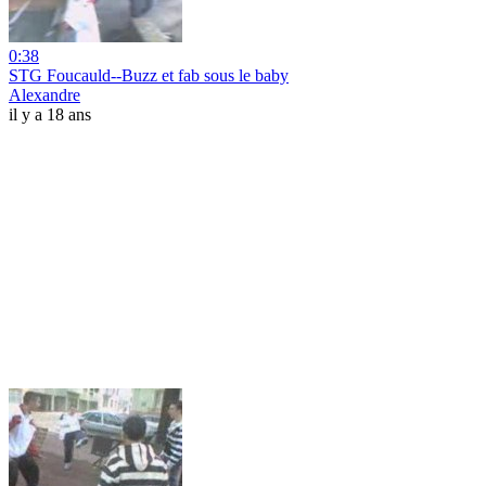
0:38
STG Foucauld--Buzz et fab sous le baby
Alexandre
il y a 18 ans