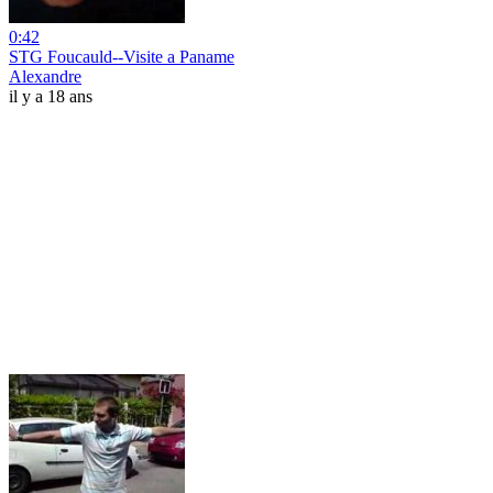
0:42
STG Foucauld--Visite a Paname
Alexandre
il y a 18 ans