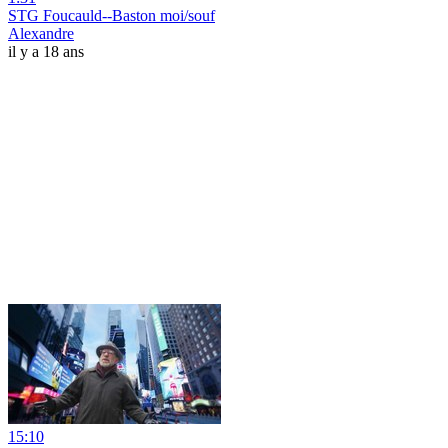
STG Foucauld--Baston moi/souf
Alexandre
il y a 18 ans
15:10