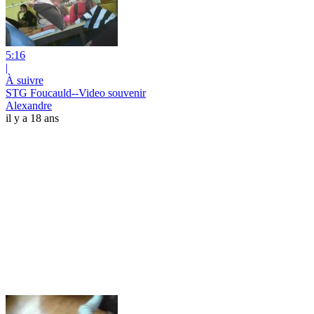
5:16
|
À suivre
STG Foucauld--Video souvenir
Alexandre
il y a 18 ans