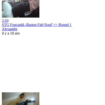
2:10
STG Foucauld--Baston Fab'/Souf' => Round 1
Alexandre
il y a 18 ans