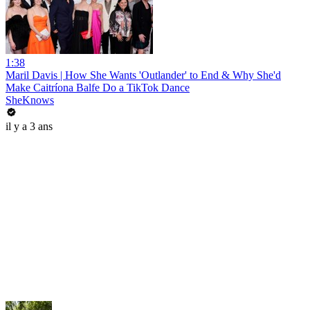
1:38
Maril Davis | How She Wants 'Outlander' to End & Why She'd
Make Caitríona Balfe Do a TikTok Dance
SheKnows
il y a 3 ans