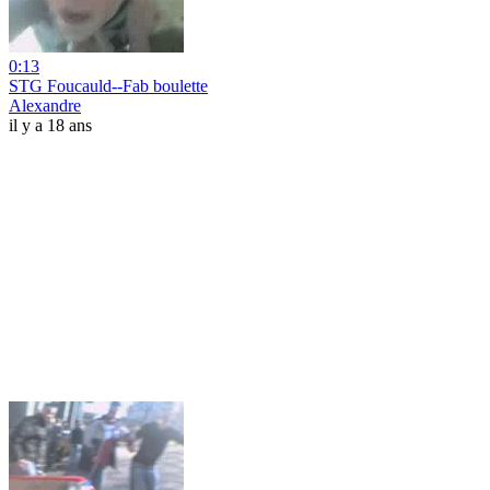
0:13
STG Foucauld--Fab boulette
Alexandre
il y a 18 ans