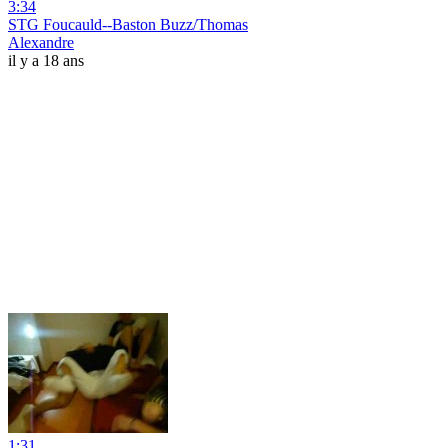
3:34
STG Foucauld--Baston Buzz/Thomas
Alexandre
il y a 18 ans
1:31