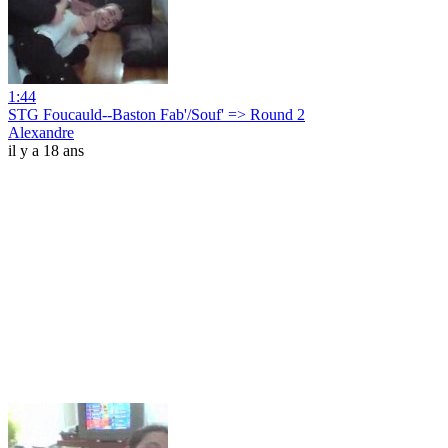
1:44
STG Foucauld--Baston Fab'/Souf' => Round 2
Alexandre
il y a 18 ans