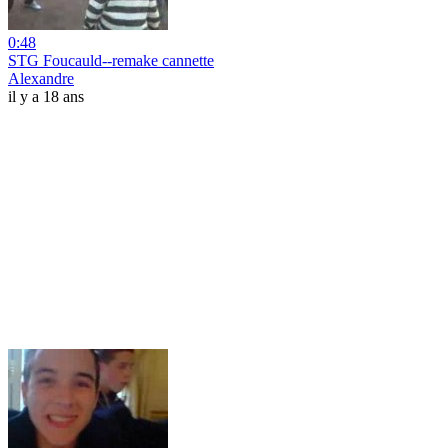
0:48
STG Foucauld--remake cannette
Alexandre
il y a 18 ans