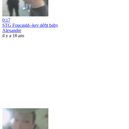
0:17
STG Foucauld--kev défit baby
Alexandre
il y a 18 ans