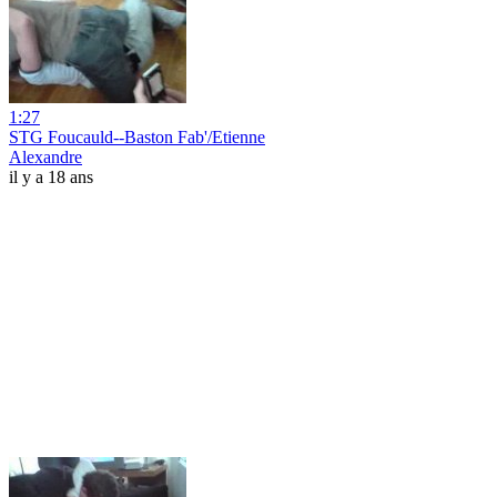
1:27
STG Foucauld--Baston Fab'/Etienne
Alexandre
il y a 18 ans