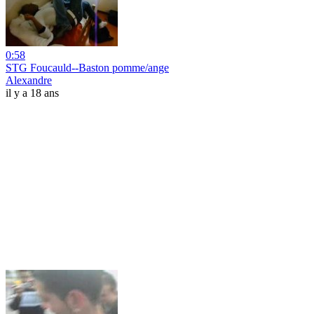
0:58
STG Foucauld--Baston pomme/ange
Alexandre
il y a 18 ans