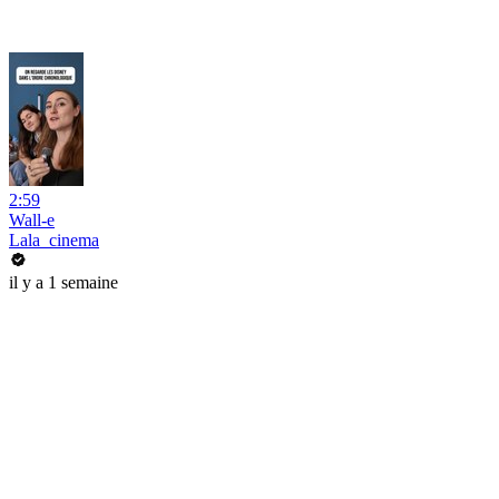
2:59
Wall-e
Lala_cinema
il y a 1 semaine