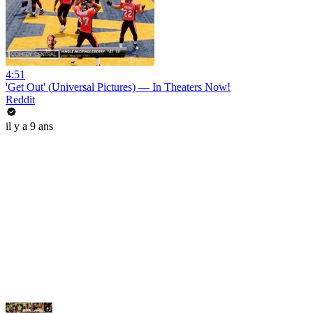
4:51
'Get Out' (Universal Pictures) — In Theaters Now!
Reddit
il y a 9 ans