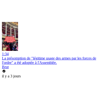
1:34
La présomption de "légitime usage des armes par les forces de
l'ordre" a été adoptée à l'Assemblée.
Brut
il y a 3 jours