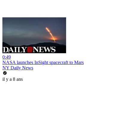
0:49
NASA launches InSight spacecraft to Mars
NY Daily News
il y a 8 ans