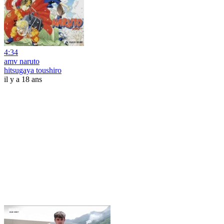
4:34
amv naruto
hitsugaya toushiro
il y a 18 ans