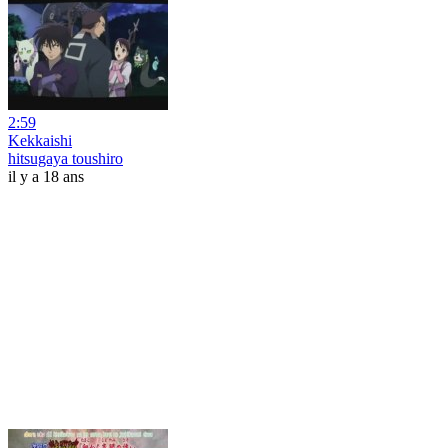
2:59
Kekkaishi
hitsugaya toushiro
il y a 18 ans