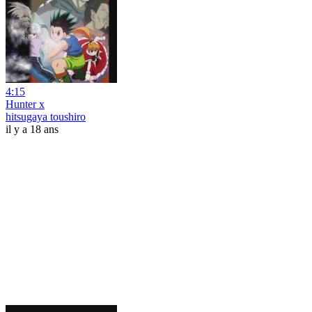
4:15
Hunter x
hitsugaya toushiro
il y a 18 ans