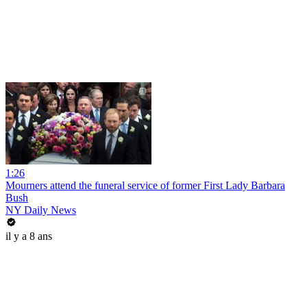
1:26
Mourners attend the funeral service of former First Lady Barbara
Bush
NY Daily News
il y a 8 ans