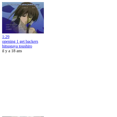
1:29
opening 1 get backers
hitsugaya toushiro
il y a 18 ans