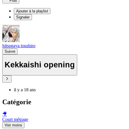
Plus
Ajouter à la playlist
Signaler
hitsugaya toushiro
Suivre
Kekkaishi opening
il y a 18 ans
Catégorie
🎥
Court métrage
Voir moins