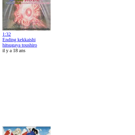
1:32
Ending kekkaishi
hitsugaya toushiro
il y a 18 ans