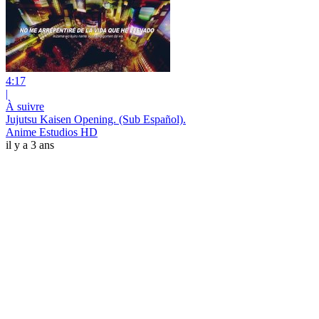
4:17
|
À suivre
Jujutsu Kaisen Opening. (Sub Español).
Anime Estudios HD
il y a 3 ans