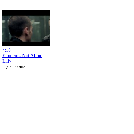
4:18
Eminem - Not Afraid
Lilly
il y a 16 ans