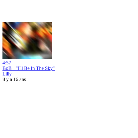
4:57
BoB - "I'll Be In The Sky"
Lilly
il y a 16 ans