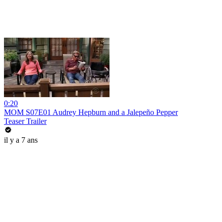
0:20
MOM S07E01 Audrey Hepburn and a Jalepeño Pepper
Teaser Trailer
il y a 7 ans