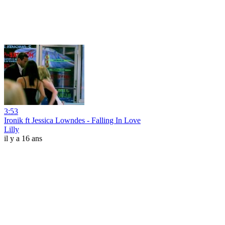
3:53
Ironik ft Jessica Lowndes - Falling In Love
Lilly
il y a 16 ans