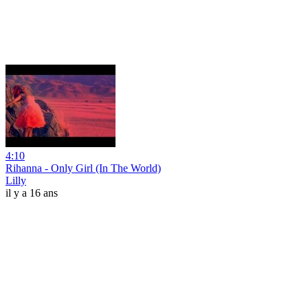
4:10
Rihanna - Only Girl (In The World)
Lilly
il y a 16 ans