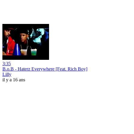
3:35
B.o.B - Haterz Everywhere [Feat. Rich Boy]
Lilly
il y a 16 ans