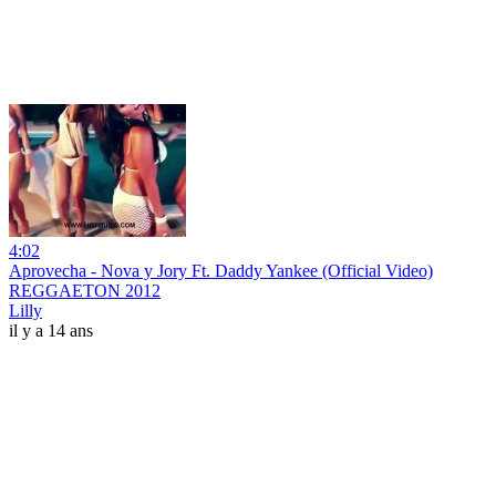
4:02
Aprovecha - Nova y Jory Ft. Daddy Yankee (Official Video)
REGGAETON 2012
Lilly
il y a 14 ans