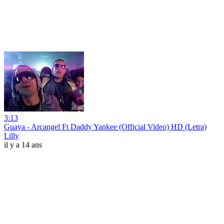
3:13
Guaya - Arcangel Ft Daddy Yankee (Official Video) HD (Letra)
Lilly
il y a 14 ans