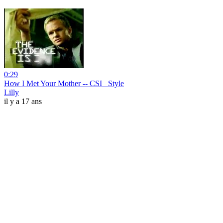
0:29
How I Met Your Mother -- CSI_ Style
Lilly
il y a 17 ans