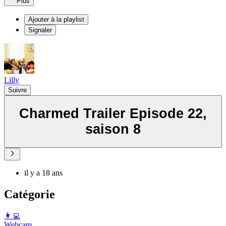
Plus
Ajouter à la playlist
Signaler
Lilly
Suivre
Charmed Trailer Episode 22,
saison 8
il y a 18 ans
Catégorie
️👩‍💻️
Webcam