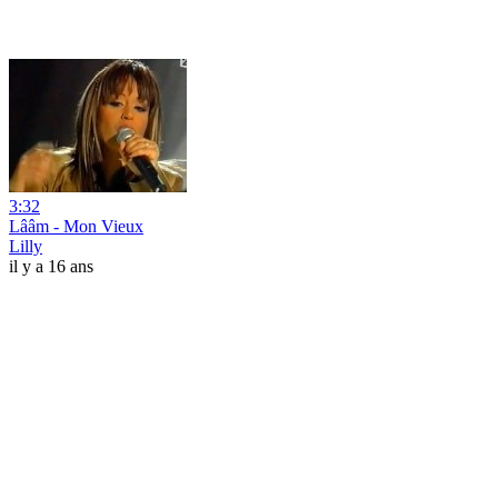
3:32
Lââm - Mon Vieux
Lilly
il y a 16 ans