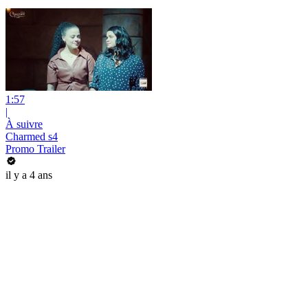
1:57
|
À suivre
Charmed s4
Promo Trailer
il y a 4 ans