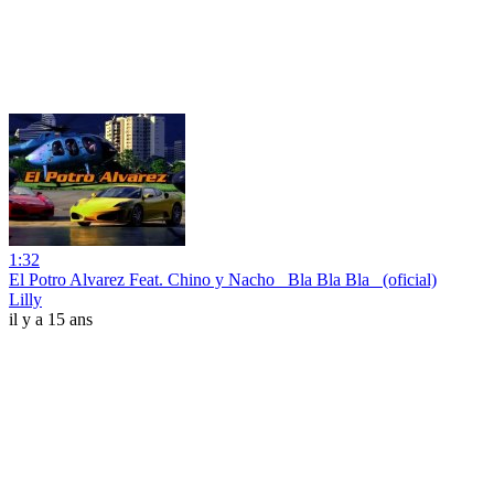
1:32
El Potro Alvarez Feat. Chino y Nacho _Bla Bla Bla_ (oficial)
Lilly
il y a 15 ans