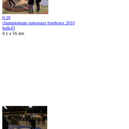
0:29
championnats nationaux bordeaux 2010
hulk45
il y a 16 ans