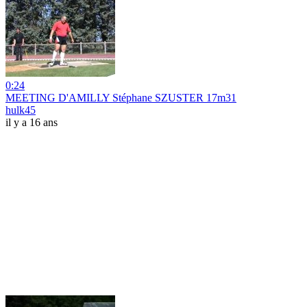
0:24
MEETING D'AMILLY Stéphane SZUSTER 17m31
hulk45
il y a 16 ans