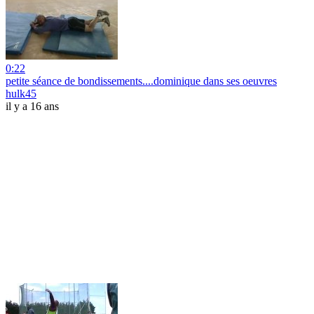
0:22
petite séance de bondissements....dominique dans ses oeuvres
hulk45
il y a 16 ans