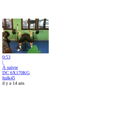
0:53
|
À suivre
DC 6X170KG
hulk45
il y a 14 ans