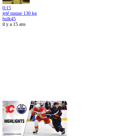
0:15
jeté nuque 130 kg
hulk45
il y a 15 ans