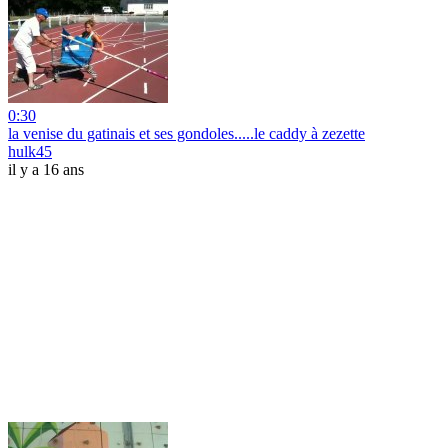
0:30
la venise du gatinais et ses gondoles.....le caddy à zezette
hulk45
il y a 16 ans