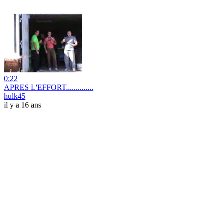
0:22
APRES L'EFFORT..............
hulk45
il y a 16 ans