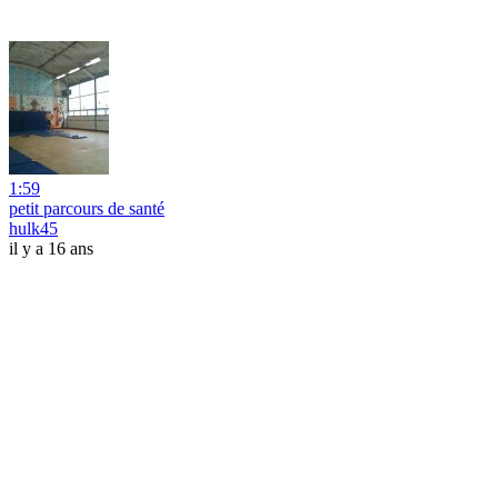
1:59
petit parcours de santé
hulk45
il y a 16 ans