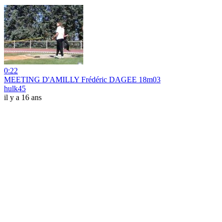
0:22
MEETING D'AMILLY Frédéric DAGEE 18m03
hulk45
il y a 16 ans