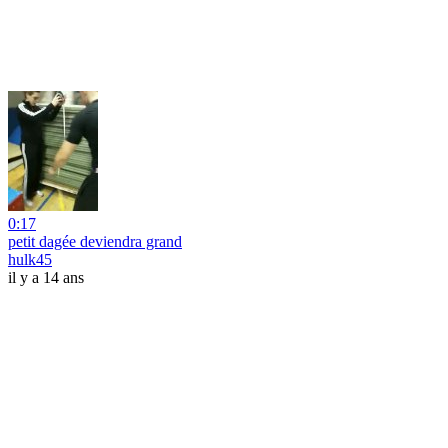
0:17
petit dagée deviendra grand
hulk45
il y a 14 ans