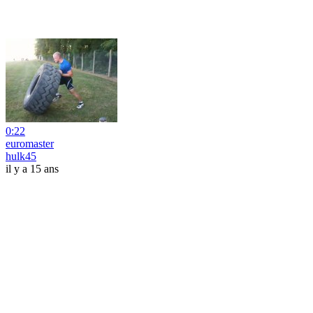
0:22
euromaster
hulk45
il y a 15 ans