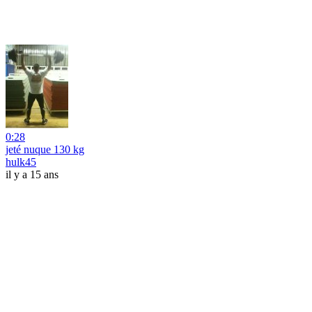
0:28
jeté nuque 130 kg
hulk45
il y a 15 ans