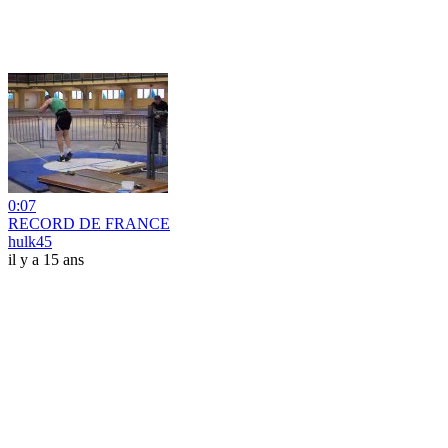
0:07
RECORD DE FRANCE
hulk45
il y a 15 ans