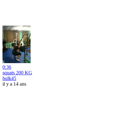
0:36
squats 200 KG
hulk45
il y a 14 ans