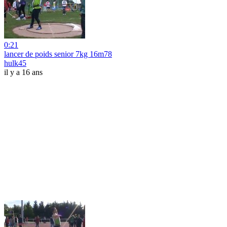
0:21
lancer de poids senior 7kg 16m78
hulk45
il y a 16 ans