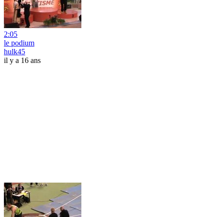
2:05
le podium
hulk45
il y a 16 ans