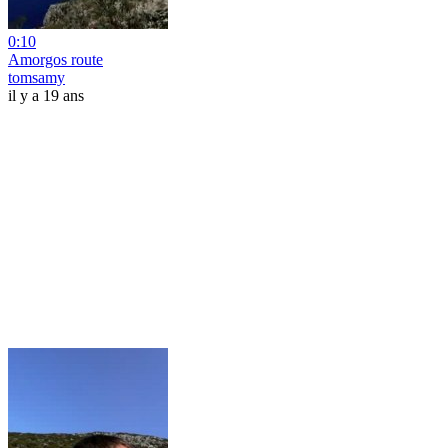
0:10
Amorgos route
tomsamy
il y a 19 ans