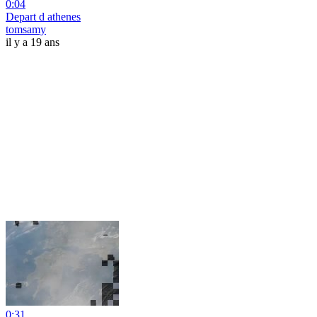
0:04
Depart d athenes
tomsamy
il y a 19 ans
0:31