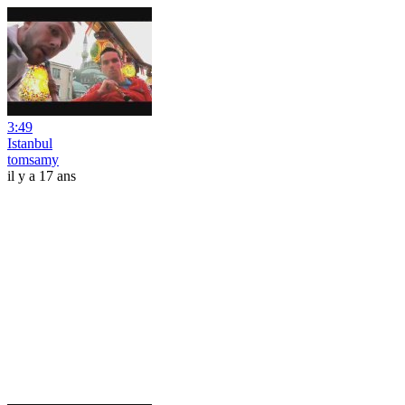
3:49
Istanbul
tomsamy
il y a 17 ans