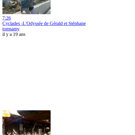
7:26
Cyclades -L'Odyssée de Gérald et Stéphane
tomsamy
il y a 19 ans