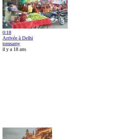
0:18
Arrivée à Delhi
tomsamy
il y a 18 ans