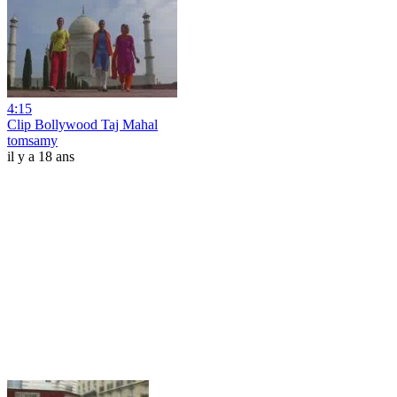
4:15
Clip Bollywood Taj Mahal
tomsamy
il y a 18 ans