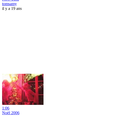
tomsamy
il y a 19 ans
1:06
Noël 2006