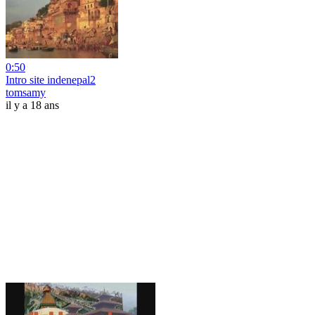
0:50
Intro site indenepal2
tomsamy
il y a 18 ans