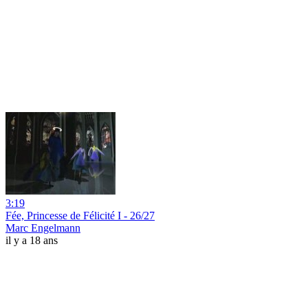
3:19
Fée, Princesse de Félicité I - 26/27
Marc Engelmann
il y a 18 ans