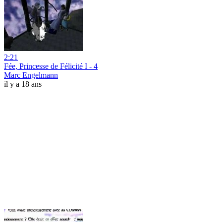
2:21
Fée, Princesse de Félicité I - 4
Marc Engelmann
il y a 18 ans