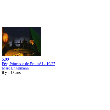
5:00
Fée, Princesse de Félicité I - 19/27
Marc Engelmann
il y a 18 ans