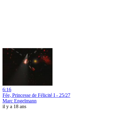
6:16
Fée, Princesse de Félicité I - 25/27
Marc Engelmann
il y a 18 ans