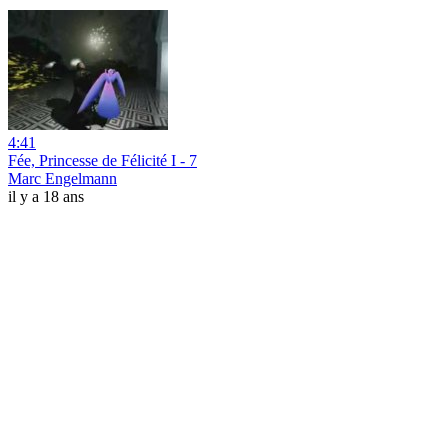
4:41
Fée, Princesse de Félicité I - 7
Marc Engelmann
il y a 18 ans