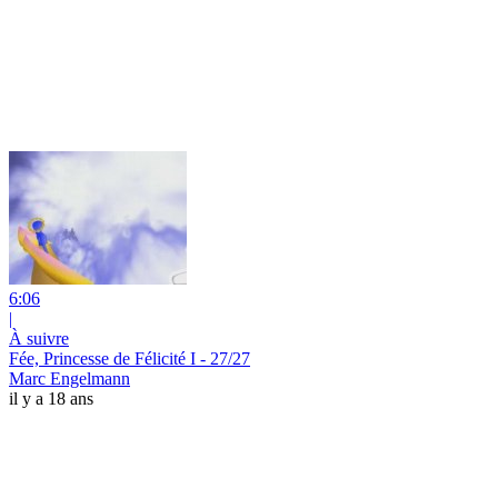
6:06
|
À suivre
Fée, Princesse de Félicité I - 27/27
Marc Engelmann
il y a 18 ans