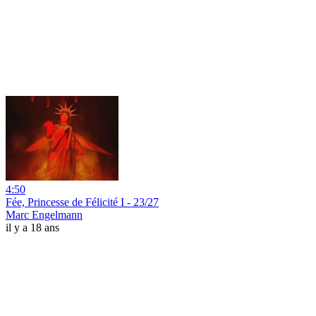
4:50
Fée, Princesse de Félicité I - 23/27
Marc Engelmann
il y a 18 ans