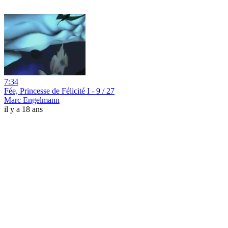
7:34
Fée, Princesse de Félicité I - 9 / 27
Marc Engelmann
il y a 18 ans