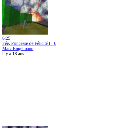
6:25
Fée, Princesse de Félicité I - 6
Marc Engelmann
il y a 18 ans