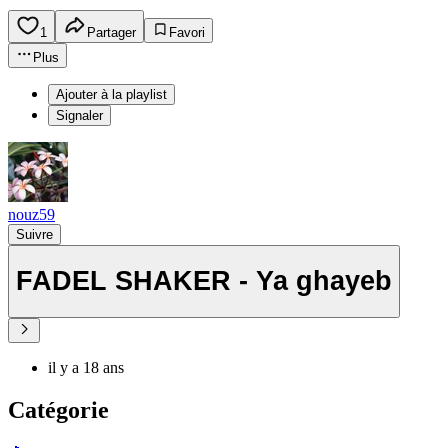
1
Partager
Favori
Plus
Ajouter à la playlist
Signaler
nouz59
Suivre
FADEL SHAKER - Ya ghayeb
il y a 18 ans
Catégorie