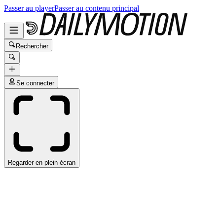
Passer au player
Passer au contenu principal
Rechercher
Se connecter
Regarder en plein écran