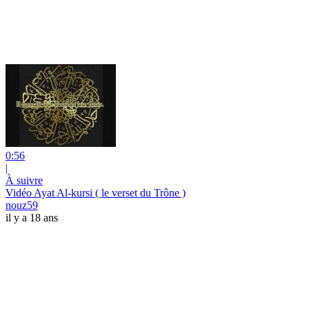
0:56
|
À suivre
Vidéo Ayat Al-kursi ( le verset du Trône )
nouz59
il y a 18 ans