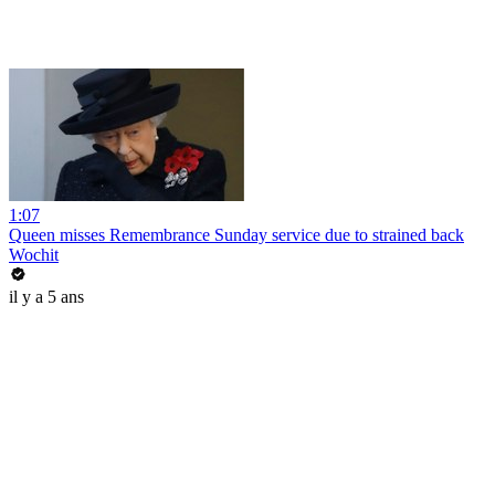
1:07
Queen misses Remembrance Sunday service due to strained back
Wochit
il y a 5 ans