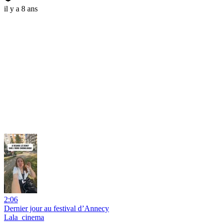
il y a 8 ans
2:06
Dernier jour au festival d’Annecy
Lala_cinema