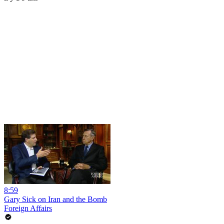
8:59
Gary Sick on Iran and the Bomb
Foreign Affairs