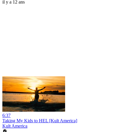
il y a 12 ans
6:37
Taking My Kids to HEL [Kult America]
Kult America