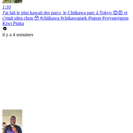
1:10
J'ai fait le plus kawaii des parcs, le Chiikawa parc à Tokyo 😍😍 et
c'etait ultra chou 🥹 #chiikawa #chikawapark #japon #voyagejapon
Kiwi Pinku
il y a 4 semaines