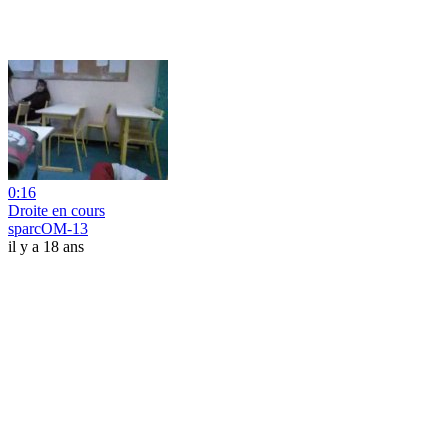
0:16
Droite en cours
sparcOM-13
il y a 18 ans