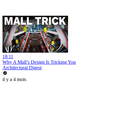
18:11
Why A Mall’s Design Is Tricking You
Architectural Digest
il y a 4 mois