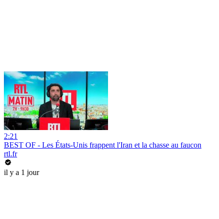
2:21
BEST OF - Les États-Unis frappent l'Iran et la chasse au faucon
rtl.fr
il y a 1 jour