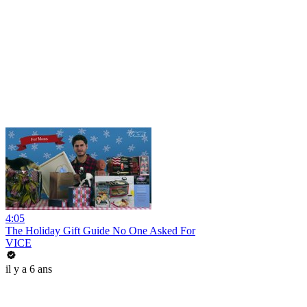
4:05
The Holiday Gift Guide No One Asked For
VICE
il y a 6 ans