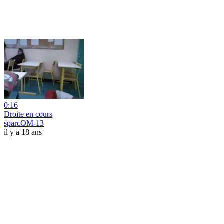
0:16
Droite en cours
sparcOM-13
il y a 18 ans