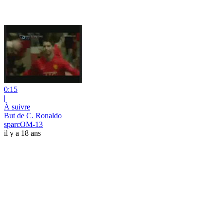
0:15
|
À suivre
But de C. Ronaldo
sparcOM-13
il y a 18 ans