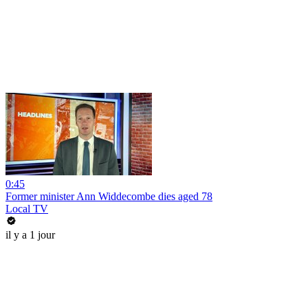
0:45
Former minister Ann Widdecombe dies aged 78
Local TV
il y a 1 jour