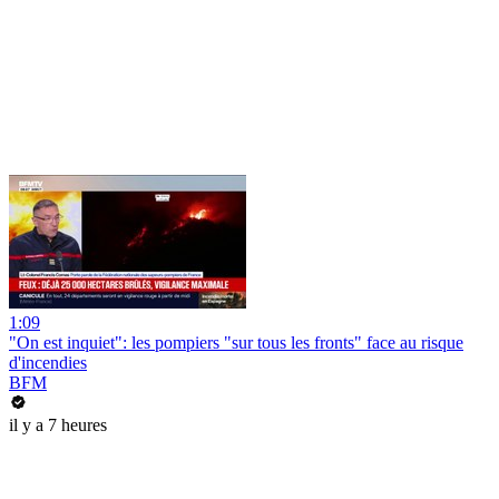
1:09
"On est inquiet": les pompiers "sur tous les fronts" face au risque
d'incendies
BFM
il y a 7 heures