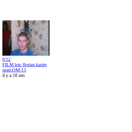
0:52
FILM loic florian karim
sparcOM-13
il y a 18 ans