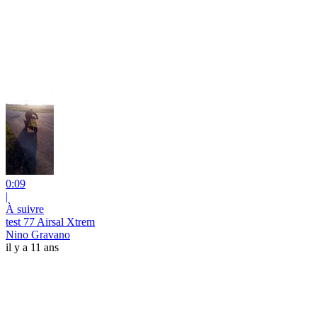
0:09
|
À suivre
test 77 Airsal Xtrem
Nino Gravano
il y a 11 ans