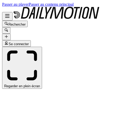
Passer au player
Passer au contenu principal
Rechercher
Se connecter
Regarder en plein écran