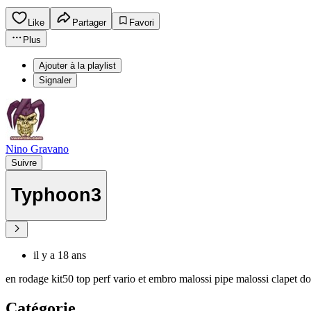
Like
Partager
Favori
Plus
Ajouter à la playlist
Signaler
Nino Gravano
Suivre
Typhoon3
il y a 18 ans
en rodage kit50 top perf vario et embro malossi pipe malossi clapet do
Catégorie