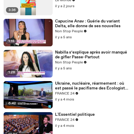
Le Monde
l’Espagne ?
il y a 2 jours
3:36
Capucine Anav : Guérie du variant
Delta, elle donne de ses nouvelles
Non Stop People
il y a 5 ans
1:15
Nabilla s’explique après avoir manqué
de gifler Passe-Partout
Non Stop People
il y a 5 ans
1:26
Ukraine, nucléaire, réarmement : où
est passé le pacifisme des Écologistes
?
FRANCE 24
il y a 4 mois
6:42
L'Essentiel politique
FRANCE 24
il y a 4 mois