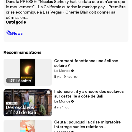
Dans la PRESSE: "Nicolas Sarkozy hait le statu quo et n’aime que
le mouvement" - La Californie autorise le mariage gay - Première
crise économique à Las Vegas - Cherrie Blair doit donner sa
démission…
Catégorie
🗞
News
Recommandations
Comment fonctionne une éclipse
solaire ?
Le Monde
il y a 19 heures
1:57
|
À suivre
Indonésie : il y a encore des esclaves
sur cette île à côté de Bali
Le Monde
il y a 1 jour
3:18
Ceuta : pourquoi la crise migratoire
interroge sur les relations
diplomatiques entre le Maroc et