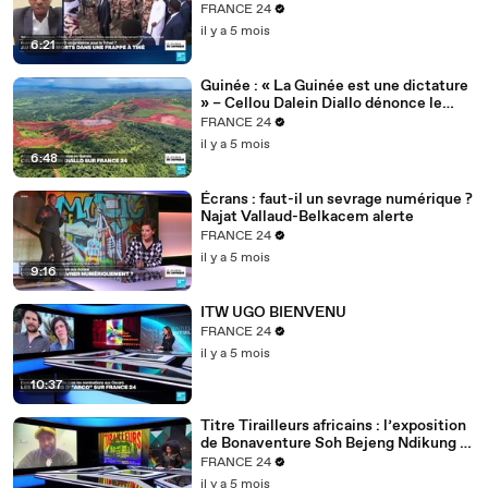
FRANCE 24
il y a 5 mois
6:21
Guinée : « La Guinée est une dictature
» – Cellou Dalein Diallo dénonce le
régime Doumbouya
FRANCE 24
il y a 5 mois
6:48
Écrans : faut-il un sevrage numérique ?
Najat Vallaud-Belkacem alerte
FRANCE 24
il y a 5 mois
9:16
ITW UGO BIENVENU
FRANCE 24
il y a 5 mois
10:37
Titre Tirailleurs africains : l’exposition
de Bonaventure Soh Bejeng Ndikung à
Berlin
FRANCE 24
il y a 5 mois