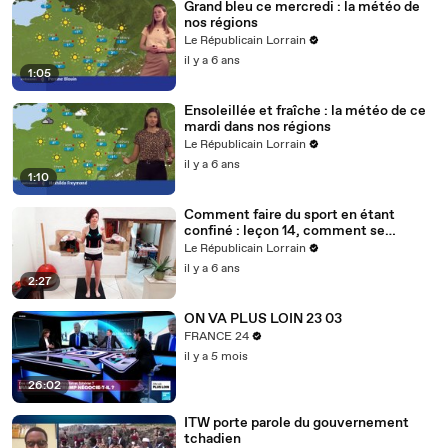
Grand bleu ce mercredi : la météo de
nos régions
Le Républicain Lorrain
il y a 6 ans
1:05
Ensoleillée et fraîche : la météo de ce
mardi dans nos régions
Le Républicain Lorrain
il y a 6 ans
1:10
Comment faire du sport en étant
confiné : leçon 14, comment se
muscler avec des bouteilles d'eau ?
Le Républicain Lorrain
il y a 6 ans
2:27
ON VA PLUS LOIN 23 03
FRANCE 24
il y a 5 mois
26:02
ITW porte parole du gouvernement
tchadien