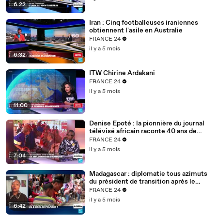
6:22
Iran : Cinq footballeuses iraniennes
obtiennent l'asile en Australie
FRANCE 24
il y a 5 mois
6:32
ITW Chirine Ardakani
FRANCE 24
il y a 5 mois
11:00
Denise Epoté : la pionnière du journal
télévisé africain raconte 40 ans de
carrière
FRANCE 24
il y a 5 mois
7:04
Madagascar : diplomatie tous azimuts
du président de transition après le
putsch
FRANCE 24
il y a 5 mois
6:42