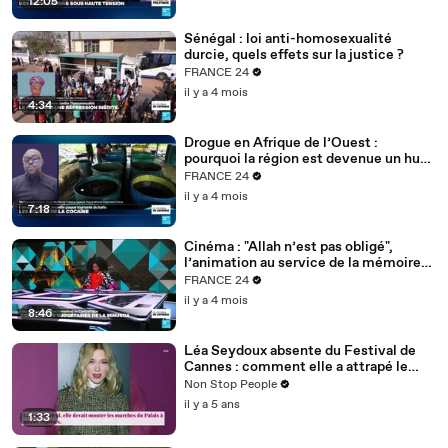
12:05
Sénégal : loi anti-homosexualité
durcie, quels effets sur la justice ?
FRANCE 24
il y a 4 mois
4:34
Drogue en Afrique de l’Ouest :
pourquoi la région est devenue un hub
mondial
FRANCE 24
il y a 4 mois
7:18
Cinéma : "Allah n’est pas obligé",
l’animation au service de la mémoire
des enfants-soldats
FRANCE 24
il y a 4 mois
8:46
Léa Seydoux absente du Festival de
Cannes : comment elle a attrapé le
Covid
Non Stop People
il y a 5 ans
1:33