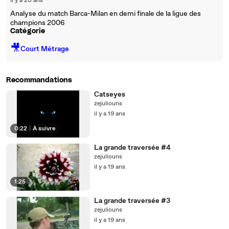
il y a 20 ans
Analyse du match Barca-Milan en demi finale de la ligue des
champions 2006
Catégorie
🎥
Court Métrage
Recommandations
Catseyes
zejuliouns
il y a 19 ans
0:22
|
À suivre
La grande traversée #4
zejuliouns
il y a 19 ans
1:25
La grande traversée #3
zejuliouns
il y a 19 ans