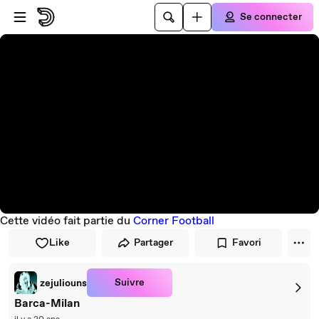
Passer au player
Passer au contenu principal
Se connecter
Cette vidéo fait partie du
Corner Football
Like
Partager
Favori
Suivre
zejuliouns
Barca-Milan