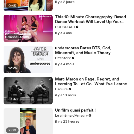
il y a 2 jours
0:45
This 10-Minute Choreography-Based
Dance Workout Will Level Up Your
Moves
POPSUGAR
il y a 4 ans
10:23
underscores Rates BTS, God,
Minecraft, and Music Theory
Pitchfork
il y a 4 mois
12:25
Marc Maron on Rage, Regret, and
Learning To Let Go | What I’ve Learned
| Esquire
Esquire
il y a 10 mois
37:43
Un film quasi parfait !
Le cinéma d'Amaury
il y a 23 heures
2:00