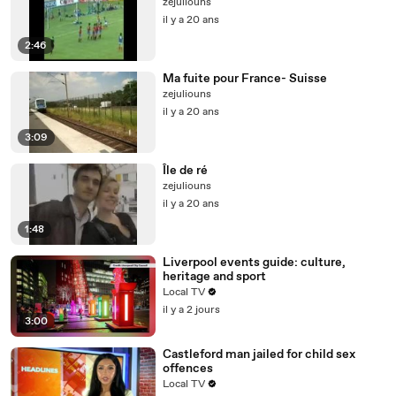
zejuliouns
il y a 20 ans
2:46
Ma fuite pour France- Suisse
zejuliouns
il y a 20 ans
3:09
Île de ré
zejuliouns
il y a 20 ans
1:48
Liverpool events guide: culture,
heritage and sport
Local TV
il y a 2 jours
3:00
Castleford man jailed for child sex
offences
Local TV