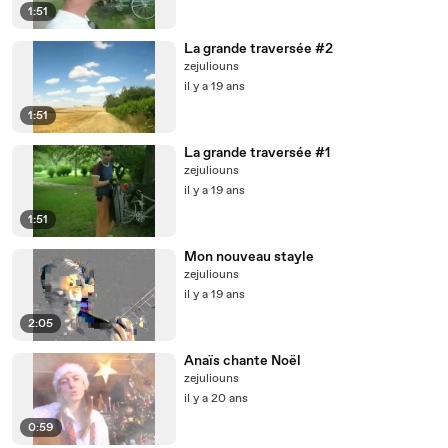
1:51
La grande traversée #2
zejuliouns
il y a 19 ans
1:51
La grande traversée #1
zejuliouns
il y a 19 ans
1:51
Mon nouveau stayle
zejuliouns
il y a 19 ans
2:05
Anaïs chante Noël
zejuliouns
il y a 20 ans
0:59