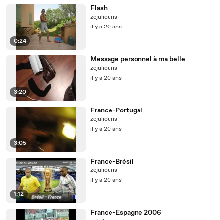
Flash
zejuliouns
il y a 20 ans
0:24
Message personnel à ma belle
zejuliouns
il y a 20 ans
3:20
France-Portugal
zejuliouns
il y a 20 ans
3:05
France-Brésil
zejuliouns
il y a 20 ans
1:12
France-Espagne 2006