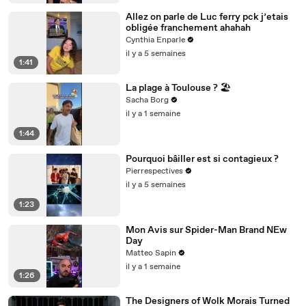
Allez on parle de Luc ferry pck j’etais
obligée franchement ahahah
Cynthia Enparle
il y a 5 semaines
1:41
La plage à Toulouse ? 🏖️
Sacha Borg
il y a 1 semaine
1:44
Pourquoi bâiller est si contagieux ?
Pierrespectives
il y a 5 semaines
1:23
Mon Avis sur Spider-Man Brand NEw
Day
Matteo Sapin
il y a 1 semaine
1:26
The Designers of Wolk Morais Turned