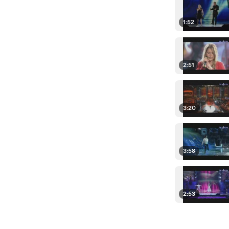
1:52
2:51
3:20
3:58
2:53