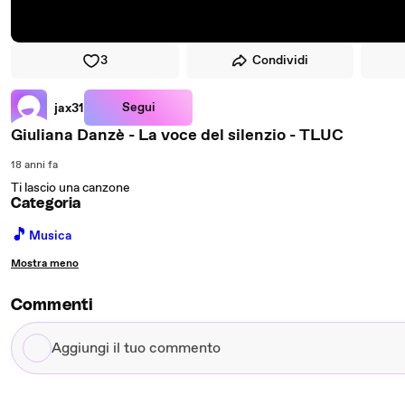
3
Condividi
Segui
jax31
Giuliana Danzè - La voce del silenzio - TLUC
18 anni fa
Ti lascio una canzone
Categoria
🎵
Musica
Mostra meno
Commenti
Aggiungi
il
tuo
commento