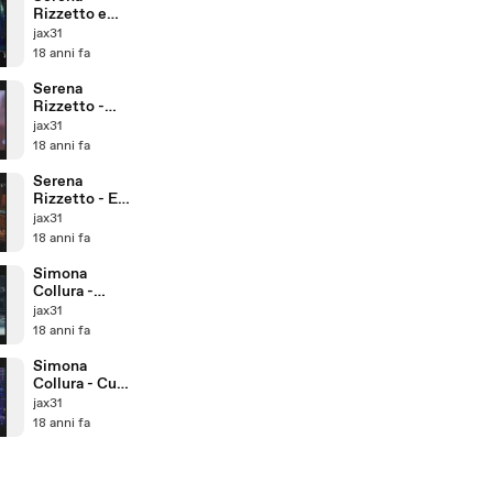
Rizzetto e
Michele
jax31
Zarillo - La
18 anni fa
notte dei
pensieri -
Serena
Rizzetto -
Un'emozione
jax31
da poco -
18 anni fa
TLUC
Serena
Rizzetto - E
tutto un
jax31
attimo -
18 anni fa
TLUC
Simona
Collura -
Caruso -
jax31
TLUC
18 anni fa
Simona
Collura - Cu
mme - TLUC
jax31
18 anni fa