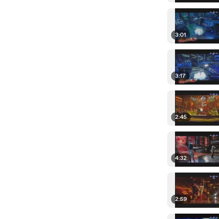
3:01
3:17
2:45
4:32
2:59