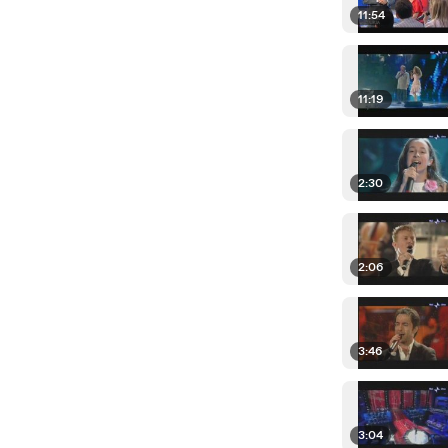
11:54
11:19
2:30
2:06
3:46
3:04