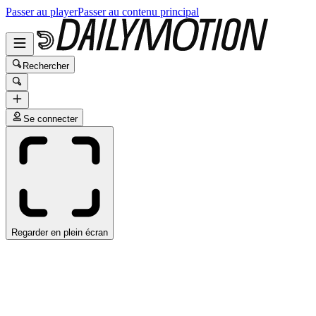
Passer au player
Passer au contenu principal
Rechercher
Se connecter
Regarder en plein écran