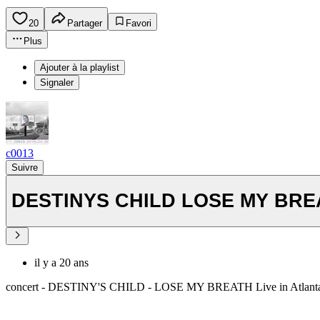
20
Partager
Favori
Plus
Ajouter à la playlist
Signaler
c0013
Suivre
DESTINYS CHILD LOSE MY BREA
il y a 20 ans
concert - DESTINY'S CHILD - LOSE MY BREATH Live in Atlant