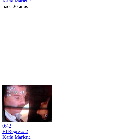
Karla Marlene
hace 20 años
0:42
El Regreso 2
Karla Marlene