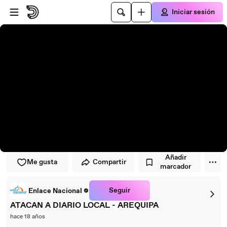
Saltar al reproductor
Saltar al contenido principal
Iniciar sesión
Añadir
Me gusta
Compartir
marcador
Seguir
Enlace Nacional
ATACAN A DIARIO LOCAL - AREQUIPA
hace 18 años