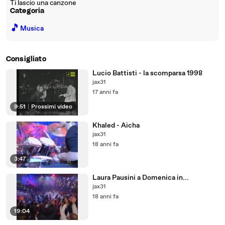
Ti lascio una canzone
Categoria
🎵
Musica
Consigliato
Lucio Battisti - la scomparsa 1998
jax31
17 anni fa
9:51
|
Prossimi video
Khaled - Aicha
jax31
18 anni fa
3:47
Laura Pausini a Domenica in...
jax31
18 anni fa
19:04