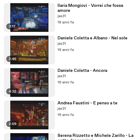
Ilaria Mongiovi - Vorrei che fosse
amore
jax31
18 anni fa
3:17
Daniele Coletta e Albano - Nel sole
jax31
18 anni fa
2:45
Daniele Coletta - Ancora
jax31
18 anni fa
4:32
Andrea Faustini - E penso a te
jax31
18 anni fa
2:59
Serena Rizzetto e Michele Zarillo - La