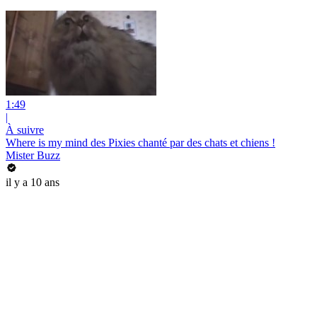
1:49
|
À suivre
Where is my mind des Pixies chanté par des chats et chiens !
Mister Buzz
il y a 10 ans