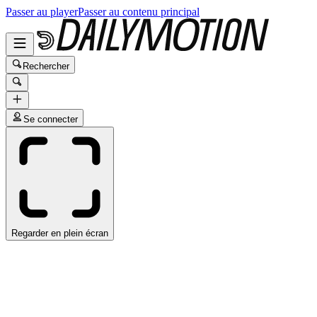
Passer au player
Passer au contenu principal
Rechercher
Se connecter
Regarder en plein écran