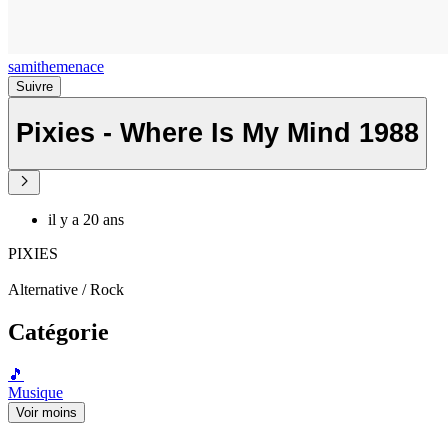
samithemenace
Suivre
Pixies - Where Is My Mind 1988
il y a 20 ans
PIXIES
Alternative / Rock
Catégorie
🎵
Musique
Voir moins