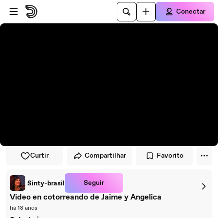
Pular para o player
Ir para o conteúdo principal
Conectar
Curtir
Compartilhar
Favorito
Seguir
Sinty-brasil
Video en cotorreando de Jaime y Angelica
há 18 anos