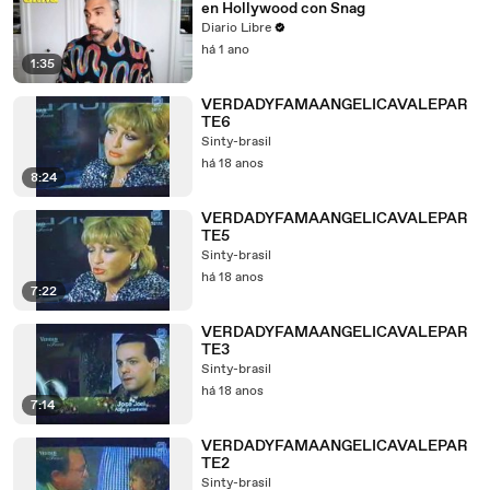
en Hollywood con Snag
Diario Libre
há 1 ano
1:35
VERDADYFAMAANGELICAVALEPAR
TE6
Sinty-brasil
há 18 anos
8:24
VERDADYFAMAANGELICAVALEPAR
TE5
Sinty-brasil
há 18 anos
7:22
VERDADYFAMAANGELICAVALEPAR
TE3
Sinty-brasil
há 18 anos
7:14
VERDADYFAMAANGELICAVALEPAR
TE2
Sinty-brasil