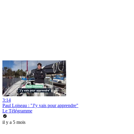
3:14
Paul Loiseau : "J'y vais pour apprendre"
Le Télégramme
il y a 5 mois