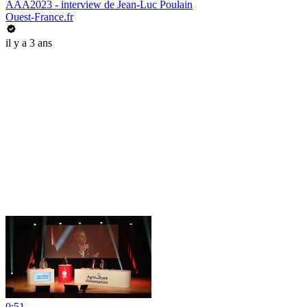
AAA2023 - interview de Jean-Luc Poulain
Ouest-France.fr
il y a 3 ans
0:51