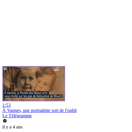
1:53
À Vannes, une portraitiste sort de l'oubli
Le Télégramme
il y a 4 ans