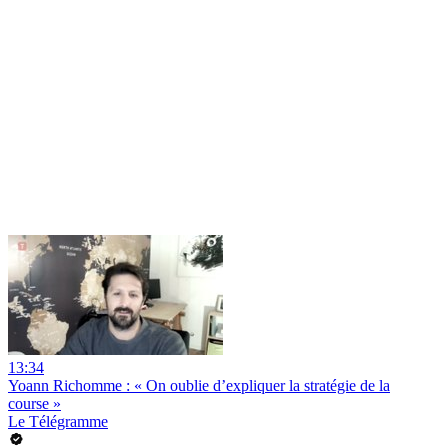
13:34
Yoann Richomme : « On oublie d’expliquer la stratégie de la
course »
Le Télégramme