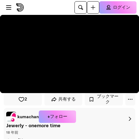
プレイヤーにスキップ
メインコンテンツにスキップ
ログイン
ブックマー
2
共有する
ク
+フォロー
kumachan
Jewerly - onemore time
18 年前