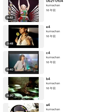
0621-0104
kumachan
16 年前
4:42
e4
kumachan
16 年前
0:48
c4
kumachan
16 年前
4:40
b4
kumachan
16 年前
4:30
a4
kumachan