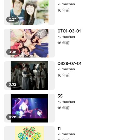
kumachan
16 年前
2:27
0701-03-01
kumachan
16 年前
3:36
0628-07-01
kumachan
16 年前
3:32
55
kumachan
16 年前
4:26
11
kumachan