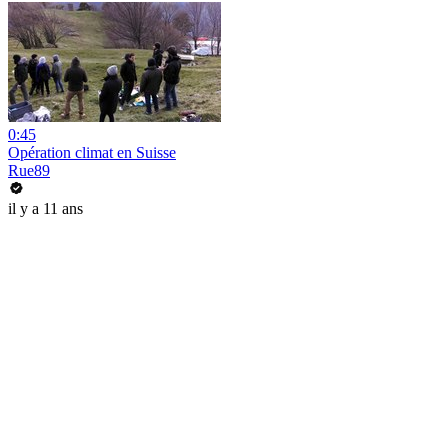
0:45
Opération climat en Suisse
Rue89
il y a 11 ans