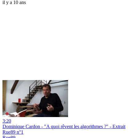
il y a 10 ans
3:20
Dominique Cardon - "A quoi rêvent les algorithmes ?" - Extrait
Rue89 n°1
Rue89