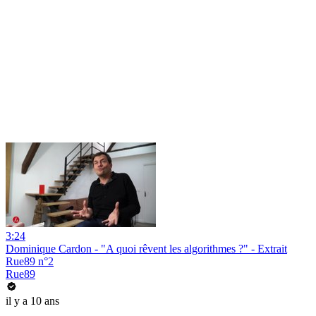
3:24
Dominique Cardon - "A quoi rêvent les algorithmes ?" - Extrait
Rue89 n°2
Rue89
il y a 10 ans