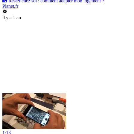
🏡 Rester chez soi : comment adapter mon logement ?
Planet.fr
il y a 1 an
1:13