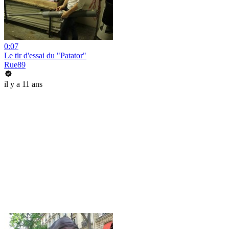
0:07
Le tir d'essai du "Patator"
Rue89
il y a 11 ans