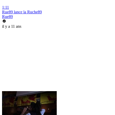
1:11
Rue89 lance la Ruche89
Rue89
il y a 11 ans