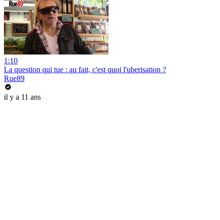
1:10
La question qui tue : au fait, c'est quoi l'uberisation ?
Rue89
il y a 11 ans