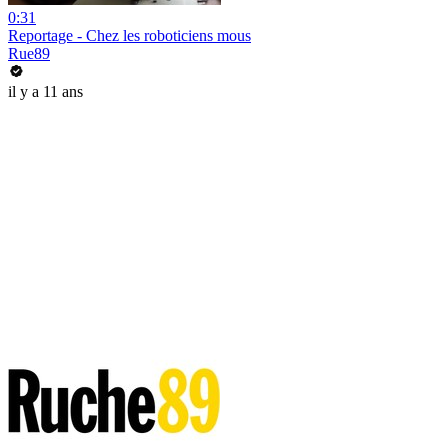
0:31
Reportage - Chez les roboticiens mous
Rue89
il y a 11 ans