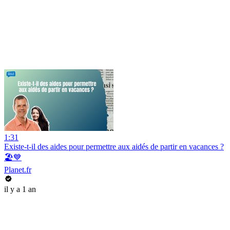
1:31
Existe-t-il des aides pour permettre aux aidés de partir en vacances ?
🏖️💙
Planet.fr
il y a 1 an