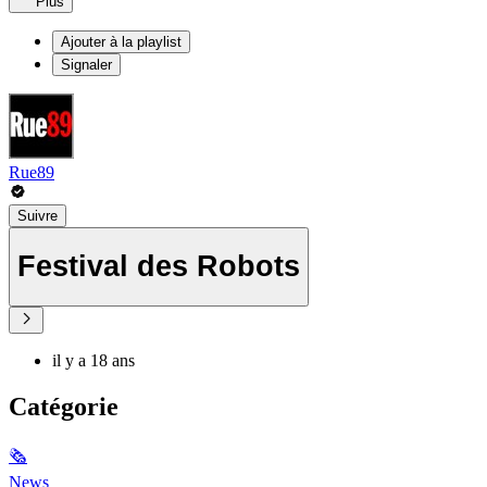
Plus
Ajouter à la playlist
Signaler
Rue89
Suivre
Festival des Robots
il y a 18 ans
Catégorie
🗞
News