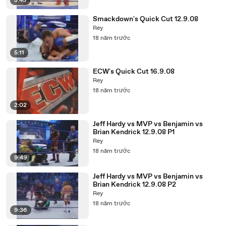
5:45
Smackdown's Quick Cut 12.9.08
Rey
18 năm trước
5:11
ECW's Quick Cut 16.9.08
Rey
18 năm trước
2:02
Jeff Hardy vs MVP vs Benjamin vs
Brian Kendrick 12.9.08 P1
Rey
18 năm trước
9:49
Jeff Hardy vs MVP vs Benjamin vs
Brian Kendrick 12.9.08 P2
Rey
18 năm trước
9:36