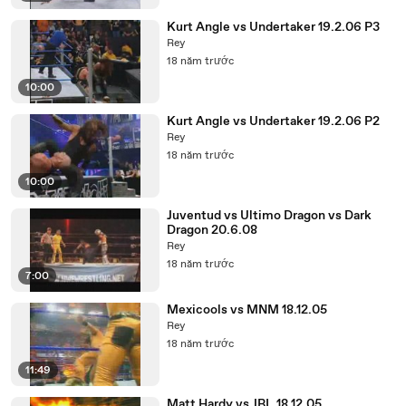
Kurt Angle vs Undertaker 19.2.06 P3
Rey
18 năm trước
10:00
Kurt Angle vs Undertaker 19.2.06 P2
Rey
18 năm trước
10:00
Juventud vs Ultimo Dragon vs Dark
Dragon 20.6.08
Rey
18 năm trước
7:00
Mexicools vs MNM 18.12.05
Rey
18 năm trước
11:49
Matt Hardy vs JBL 18.12.05