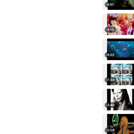
4:51
4:13
4:22
7:33
3:49
2:05