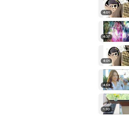
4:01
4:37
4:01
4:59
1:30