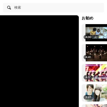
検索
お勧め
4:30
|
次
4:41
4:17
2:27