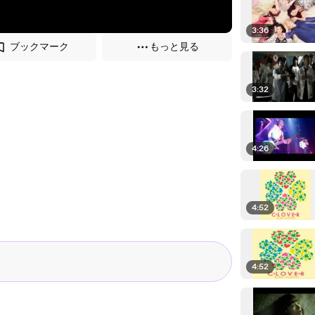
3:36
ブックマーク
もっと見る
3:32
4:26
4:52
4:52