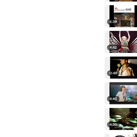
5:39
4:42
0:48
4:40
4:30