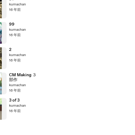
kumachan
16 年前
99
kumachan
16 年前
2
kumachan
16 年前
CM Making ３
部作
kumachan
16 年前
3 of 3
kumachan
16 年前