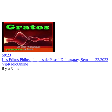
59:23
Les Editos Philosophiques de Pascal Dolhagaray, Semaine 22/2023
VipRadioOnline
il y a 3 ans