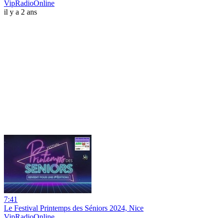
VipRadioOnline
il y a 2 ans
7:41
Le Festival Printemps des Séniors 2024, Nice
VipRadioOnline