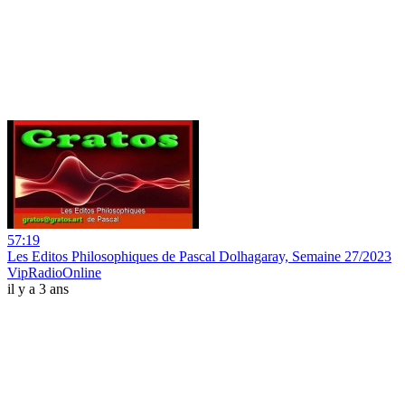
57:19
Les Editos Philosophiques de Pascal Dolhagaray, Semaine 27/2023
VipRadioOnline
il y a 3 ans