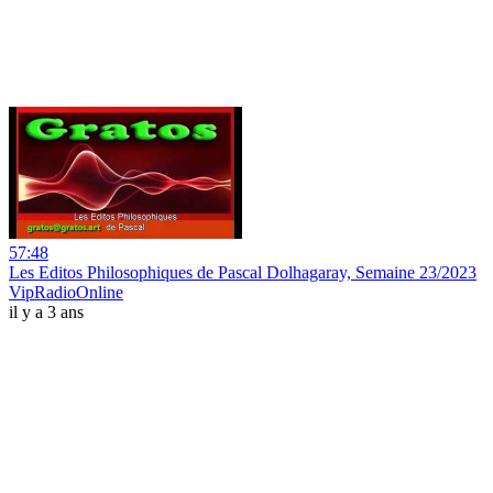
57:48
Les Editos Philosophiques de Pascal Dolhagaray, Semaine 23/2023
VipRadioOnline
il y a 3 ans