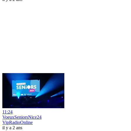
11:24
VoeuxSeniorsNice24
VipRadioOnline
il y a 2 ans