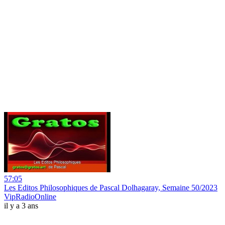
57:05
Les Editos Philosophiques de Pascal Dolhagaray, Semaine 50/2023
VipRadioOnline
il y a 3 ans