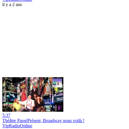
il y a 2 ans
5:37
Théâtre PasséPrésent, Broadway nous voilà !
VipRadioOnline