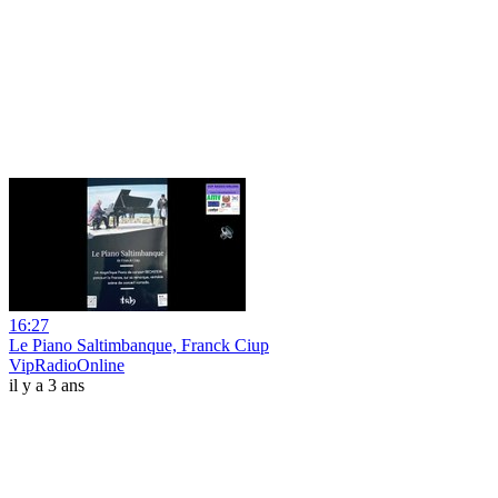
16:27
Le Piano Saltimbanque, Franck Ciup
VipRadioOnline
il y a 3 ans