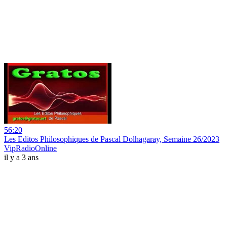
56:20
Les Editos Philosophiques de Pascal Dolhagaray, Semaine 26/2023
VipRadioOnline
il y a 3 ans