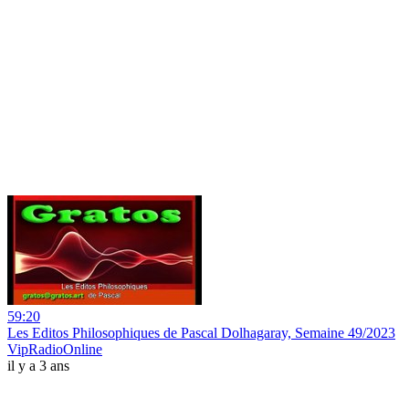
59:20
Les Editos Philosophiques de Pascal Dolhagaray, Semaine 49/2023
VipRadioOnline
il y a 3 ans