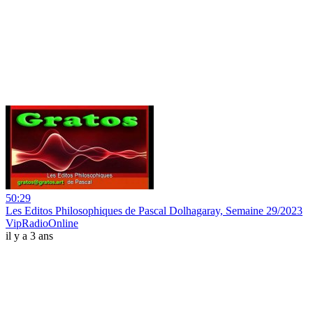
50:29
Les Editos Philosophiques de Pascal Dolhagaray, Semaine 29/2023
VipRadioOnline
il y a 3 ans